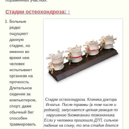
пораженных участках.
Стадии остеохондроза: ↑
Больные
редко
ощущают
данную
стадию, но
именно во
время нее
человек
испытывает
организм на
прочность.
Длительное
сидение за
компьютером,
Стадии остеохондроза. Клиника доктора
Игнатье.
После травмы (в том числе и
спорт, даже
родовой), запускается цепная реакция по
обычный бег
нарушению биомеханики позвоночника.
способен
Если у человека произошло ДТП, сильное
травмировать
падение на спину, то эта стадия длится