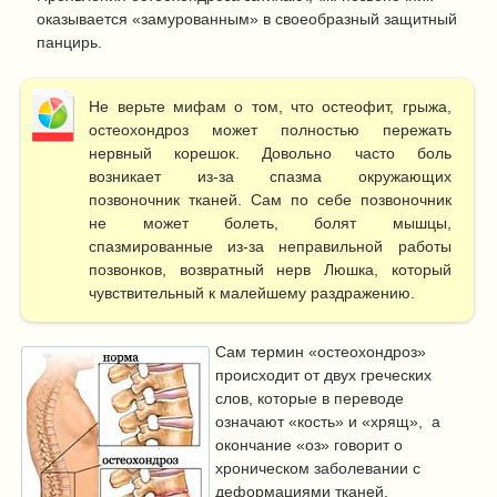
оказывается «замурованным» в своеобразный
защитный
панцирь
.
Не верьте мифам о том, что остеофит, грыжа,
остеохондроз может полностью пережать
нервный корешок. Довольно часто боль
возникает из-за спазма окружающих
позвоночник тканей. Сам по себе позвоночник
не может болеть, болят мышцы,
спазмированные из-за неправильной работы
позвонков, возвратный нерв Люшка, который
чувствительный к малейшему раздражению.
Сам термин «остеохондроз»
происходит от двух греческих
слов, которые в переводе
означают «кость» и «хрящ», а
окончание «оз» говорит о
хроническом заболевании с
деформациями тканей,