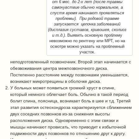
от 6 мес. до 2-х лет (после травмы
самочувствие обычно нормальное, а
спустя время начинают проявляться
проблемы). При родовой травме
запускается цепочка заболеваний
(дисплазия суставов, кривошея, сколиоз
и т.д.).
Выявить основную проблему
невозможно по рентгену или МРТ, но на
осмотре можно указать на проблемный
участок.
неподготовленный позвоночник.
Второй этап начинается с
обезвоживания центра межпозвоночного диска.
Постепенно расстояние между позвонками уменьшается,
возникают микротрещины в оболочке диска.
У больных может появиться громкий хруст в спине,
который немного облегчает боль. Обычно в такой период
болит спина, поясница, возникает боль в шее и т.д.
Третий
этап развития остеохондроза характеризуется сближением
двух соседних позвонков из-за снижения высоты
расположения диска. Одновременно с этим связки и
мышцы начинают провисать, что приводит к избыточной
подвижности двух позвонков по отношению друг к другу.