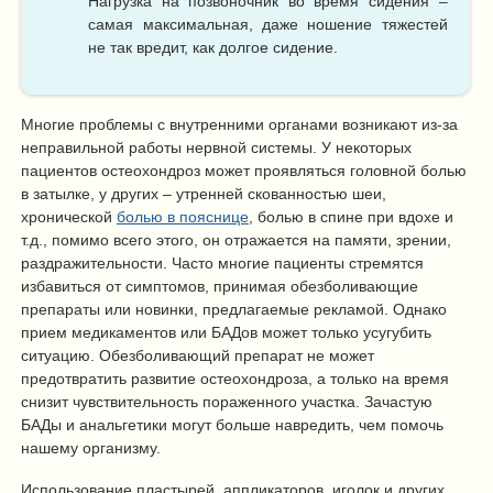
Нагрузка на позвоночник во время сидения –
самая максимальная, даже ношение тяжестей
не так вредит, как долгое сидение.
Многие проблемы с внутренними органами возникают из-за
неправильной работы нервной системы. У некоторых
пациентов остеохондроз может проявляться головной болью
в затылке, у других – утренней скованностью шеи,
хронической
болью в пояснице
, болью в спине при вдохе и
т.д., помимо всего этого, он отражается на памяти, зрении,
раздражительности. Часто многие пациенты стремятся
избавиться от симптомов, принимая обезболивающие
препараты или новинки, предлагаемые рекламой. Однако
прием медикаментов или БАДов может только усугубить
ситуацию. Обезболивающий препарат не может
предотвратить развитие остеохондроза, а только на время
снизит чувствительность пораженного участка. Зачастую
БАДы и анальгетики могут больше навредить, чем помочь
нашему организму.
Использование пластырей, аппликаторов, иголок и других