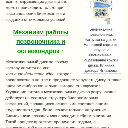
тканях, окружающих диски, а это
может происходить только при
восстановлении биомеханики и
создании оптимальных условий.
Биомеханика
Механизм работы
позвоночника.
Нагрузка на диски.
позвоночника и
На нижней картинке
остеохондроз ↑
нарушена
биомеханика,
образование грыжи
Межпозвоночный диск по своему
диска. Клиника
составу делится на две
доктора Игнатьева
части:
студенистое ядро
, которое
расположено в центре и придающее упругость диску, а также
прочное фиброзное кольцо, которое его окружает.
Ухудшение питания межпозвоночных дисков разрушающе
действует на сложную структуру биополимерных
соединений, являющихся основными составляющими
студенистого ядра. Даже незначительное нарушение
биомеханики позвоночника приводит к сбоям в питании.
Такой процесс протекает хронически, годами, а
окончательный результат зависит лишь от серьезности