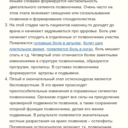
Иными словами формируется нестабильность
двигательного сегмента позвоночника. Очень часто на
этом этапе возникает смещение или соскальзывание
позвонков и формирование
спондилолистеза
.
На этой стадии часть пациентов наконец-то доходят до
врача и начинают задумываться про здоровье. Боль уже
начинает отходить в отдаленные от позвоночника участки.
Появляются
головные боли в затылке
,
болит шея
длительное время
,
появляется боль в ногах
, боль мешает
спать и т.д.
Четвертый этап отличается более заметными
изменениями в структуре позвоночника, образуются
протрузии, пролапсы. В суставах позвоночника
формируются артрозы и подвывихи.
Пятый и окончательный этап остеохондроза является
бесповоротным. В это время происходят
приспособительные изменения в пораженных сегментах
позвоночника. Организм отдает все силы на преодоление
чрезмерной подвижности позвонков, а также сохранение
опорной функции позвоночника, делая его менее
подвижным. В результате появляются значительные
костные разрастания на краях позвонков – остеофиты.
Проявления остеохондроза затихают, т.к. позвоночник