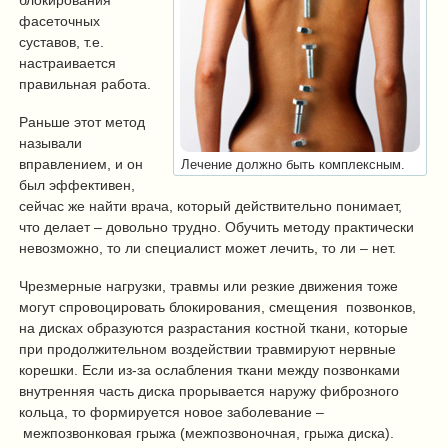
блокирования
фасеточных
суставов, т.е.
настраивается
правильная работа.
Раньше этот метод
называли
вправлением, и он
Лечение должно быть комплексным.
был эффективен,
сейчас же найти врача, который действительно понимает,
что делает – довольно трудно. Обучить методу практически
невозможно, то ли специалист может лечить, то ли – нет.
Чрезмерные нагрузки, травмы или резкие движения тоже
могут спровоцировать блокирования, смещения позвонков,
на дисках образуются разрастания костной ткани, которые
при продолжительном воздействии травмируют нервные
корешки. Если из-за ослабления ткани между позвонками
внутренняя часть диска прорывается наружу фиброзного
кольца, то формируется новое заболевание –
межпозвонковая грыжа (межпозвоночная, грыжа диска).