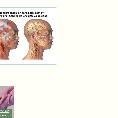
емение
ой /