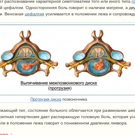
ет распознавание характерной симптоматики того или иного типа
г
й цефалгии. Односторонняя боль говорит о наличии мигрени, а дв
ии. Венозная
цефалгия
усиливается в положении лежа и сопровожда
Протрузия диска
позвоночника
мающий тип, состояние больного облегчается при разминании шей
репная гипертензия дает распирающую головную боль, которая ус
ли в положении лежа говорит о пониженном давлении ликвора.