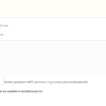
й тезис
ail
Можно добавить МРТ, рентген и т.д.(только для изображений)
е на ошибки и читабельность!