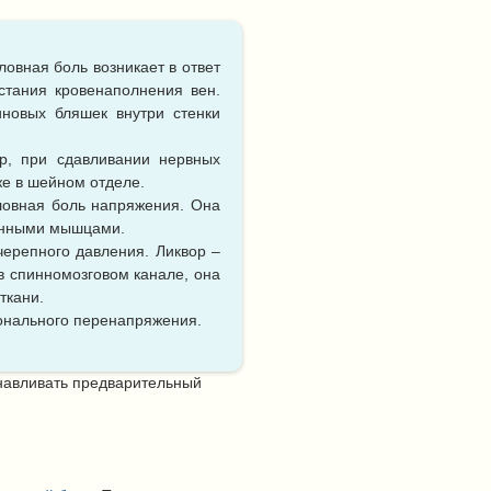
овная боль возникает в ответ
стания кровенаполнения вен.
иновых бляшек внутри стенки
р, при сдавливании нервных
же в шейном отделе.
ловная боль напряжения. Она
ванными мышцами.
черепного давления. Ликвор –
в спинномозговом канале, она
ткани.
ионального перенапряжения.
анавливать предварительный