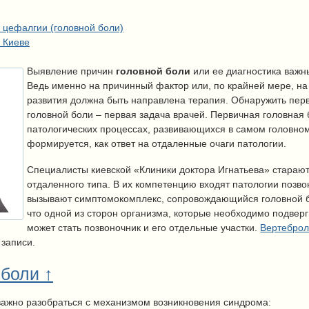
 цефалгии (головной боли)
в Киеве
Выявление причин
головной боли
или ее диагностика важн
Ведь именно на причинный фактор или, по крайней мере, на
развития должна быть направлена терапия. Обнаружить перв
головной боли – первая задача врачей. Первичная головная 
патологических процессах, развивающихся в самом головном
формируется, как ответ на отдаленные очаги патологии.
Специалисты киевской «Клиники доктора Игнатьева» стараю
отдаленного типа.
В их компетенцию входят патологии позво
вызывают симптомокомплекс, сопровождающийся головной б
что одной из сторон организма, которые необходимо подверг
может стать позвоночник и его отдельные участки.
Вертеброл
 записи.
боли ↑
 важно разобраться с механизмом возникновения синдрома: