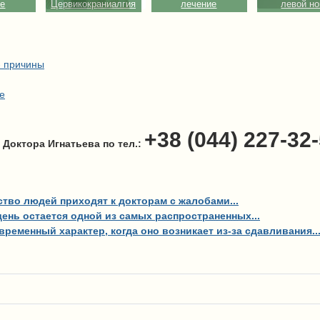
ие
Цервикокраниалгия
лечение
левой но
- причины
е
+38 (044) 227-32
 Доктора Игнатьева по тел.:
тво людей приходят к докторам с жалобами...
день остается одной из самых распространенных...
ременный характер, когда оно возникает из-за сдавливания..