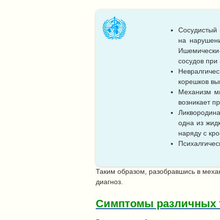
Сосудистый 
на нарушени
Ишемически
сосудов при
Невралгиче
корешков вы
Механизм мы
возникает п
Ликвородина
одна из жид
наряду с кр
Психалгичес
Таким образом, разобравшись в меха
диагноз.
Симптомы различных т