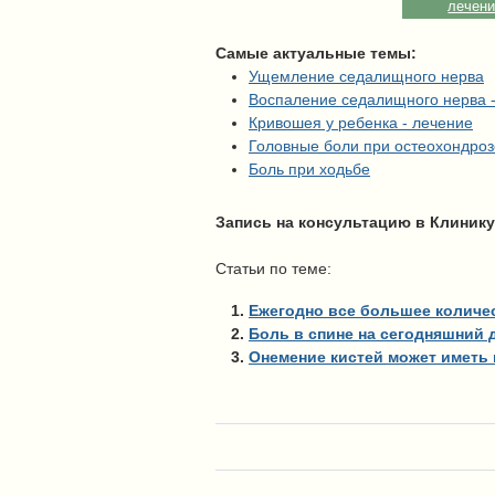
лечен
Самые актуальные темы:
Ущемление седалищного нерва
Воспаление седалищного нерва 
Кривошея у ребенка - лечение
Головные боли при остеохондроз
Боль при ходьбе
Запись на консультацию в Клинику
Статьи по теме:
Ежегодно все большее количес
Боль в спине на сегодняшний 
Онемение кистей может иметь в