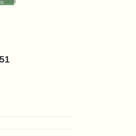
ги
-51
.