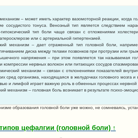
механизм – может иметь характер вазомоторной реакции, когда гол
е сосудистого тонуса. Венозный тип является следствием нара
-гипоксический тип боли чаще связан с отложениями холестер
 атеросклерозе или с артериальной гипертензией.
ский механизм – дает отраженный тип головной боли, наприме
пячиванием диска между телами позвонков при протрузии или гры
шечного напряжения – при этом появляется так называемая го
ри компрессии нервных волокон или питающих сосудов спазмиро
мический механизм – связан с отклонениями показателей внутри
ких сред организма, находящаяся в желудочках головного мозга и 
овью и лимфой играет важную роль в обменных процессах нервной 
кий механизм – головная боль возникает в результате психо-эмоц
низме образования головной боли уже можно, не сомневаясь, уст
ипов цефалгии (головной боли) ↑