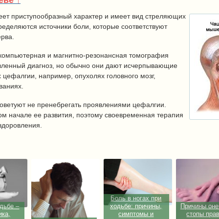
еве ↑
еет приступообразный характер и имеет вид стреляющих
ределяются источники боли, которые соответствуют
ерва.
к компьютерная и магнитно-резонансная томография
вленный диагноз, но обычно они дают исчерпывающие
 цефалгии, например, опухолях головного мозг,
ваниях.
советуют не пренебрегать проявлениями цефалгии.
ом начале ее развития, поэтому своевременная терапия
здоровления.
Боль в ногах при
дьбе –
ходьбе: причины,
Причины он
ика,
симптомы и
стопы прав