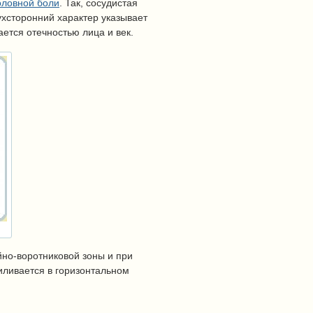
оловной боли
. Так, сосудистая
ухсторонний характер указывает
ется отечностью лица и век.
но-воротниковой зоны и при
иливается в горизонтальном