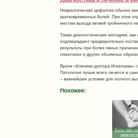
Диагностика и лечение в Ки
Невралгическая цефалгия обычно им
кратковременных болей. При этом оп
местам выхода ветвей тройничного н
Такие диагностические методики, ка
подтверждают предварительно поста
результаты при более явных причинах
гематомах и других объемных образо
Врачи «Клиники доктора Игнатьева» 
Патология лучше всего лечится в сам
– важнейшее условие для полного вы
Похожее:
Боль при хо
диагност