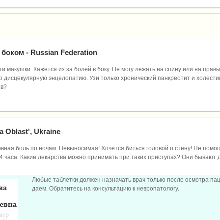
м боком
- Russian Federation
ти макушки. Кажется из за болей в боку. Не могу лежать на спину или на правы
ко дисцекулярную энцелопатию. Узи только хронический панкреотит и холестиц
ов?
a Oblast', Ukraine
вная боль по ночам. Невыносимая! Хочется биться головой о стену! Не помог
4 часа. Какие лекарства можно принимать при таких приступах? Они бывают д
Любые таблетки должен назначать врач только после осмотра па
даем. Обратитесь на консультацию к невропатологу.