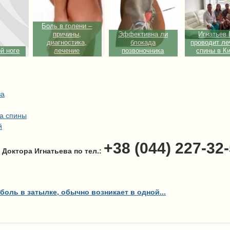
Боль в голени –
причины,
Эффективна ли
Игнатьев 
диагностика,
блокада
проводит ле
й ноге
лечение
позвоночника
спины в К
за
а спины
й
+38 (044) 227-32
 Доктора Игнатьева по тел.:
боль в затылке, обычно возникает в одной...