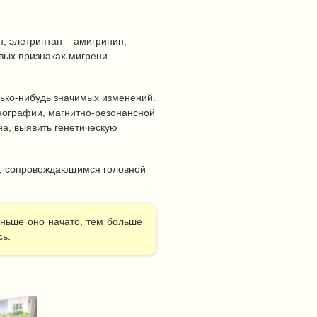
, элетриптан – амигринин,
вых признаках мигрени.
ько-нибудь значимых изменений.
енографии, магнитно-резонансной
а, выявить генетическую
м, сопровождающимся головной
аньше оно начато, тем больше
сь.