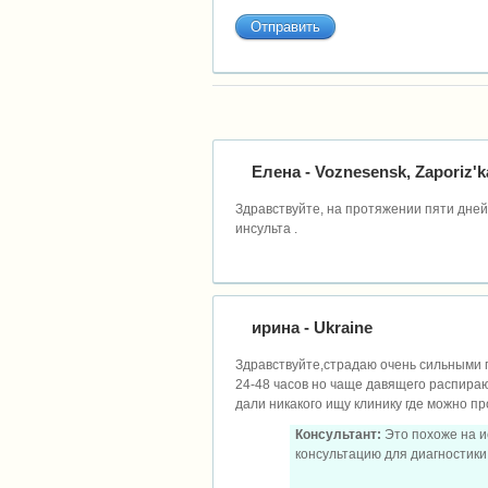
Елена
- Voznesensk, Zaporiz'k
Здравствуйте, на протяжении пяти дне
инсульта .
ирина
- Ukraine
Здравствуйте,страдаю очень сильными 
24-48 часов но чаще давящего распираю
дали никакого ищу клинику где можно п
Консультант:
Это похоже на и
консультацию для диагностики