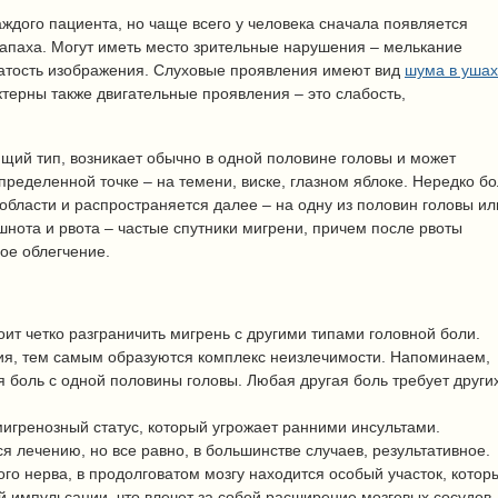
ждого пациента, но чаще всего у человека сначала появляется
апаха. Могут иметь место зрительные нарушения – мелькание
чатость изображения. Слуховые проявления имеют вид
шума в ушах
терны также двигательные проявления – это слабость,
щий тип, возникает обычно в одной половине головы и может
ределенной точке – на темени, виске, глазном яблоке. Нередко бо
области и распространяется далее – на одну из половин головы ил
шнота и рвота – частые спутники мигрени, причем после рвоты
ое облегчение.
оит четко разграничить мигрень с другими типами головной боли.
ия, тем самым образуются комплекс неизлечимости. Напоминаем,
 боль с одной половины головы. Любая другая боль требует други
мигренозный статус, который угрожает ранними инсультами.
я лечению, но все равно, в большинстве случаев, результативное.
го нерва, в продолговатом мозгу находится особый участок, котор
й импульсации, что влечет за собой расширение мозговых сосудов.