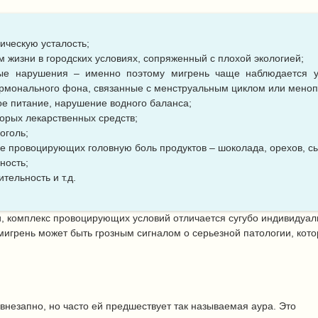
ическую усталость;
м жизни в городских условиях, сопряженный с плохой экологией;
ые нарушения – именно поэтому мигрень чаще наблюдается у 
рмонального фона, связанные с менструальным циклом или меноп
е питание, нарушение водного баланса;
орых лекарственных средств;
оголь;
е провоцирующих головную боль продуктов – шоколада, орехов, сы
ность;
тельность и т.д.
и, комплекс провоцирующих условий отличается сугубо индивидуал
 мигрень может быть грозным сигналом о серьезной патологии, ко
внезапно, но часто ей предшествует так называемая аура. Это