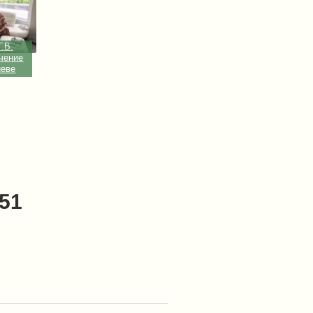
Г.В.
чение
иеве
-51