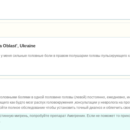
a Oblast', Ukraine
й у меня сильные головные боли в правом полушарии головы пульсирующего 
головными болями в одной половине головы (левой) постоянно, ежедневно, и
щего как будто мозг распух головокружения ,консультации у невролога на пр
ройти полное обследование чтобы установить точный диагноз и облегчить сво
стинную мигрень, попробуйте препарат Амегренин. Если не поможет то прихо
.