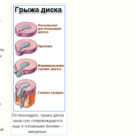
,
ль
и
х
Остеохондрох, грыжа диска
зачастую сопровождаются
еще и головными болями –
ый
мигренью.