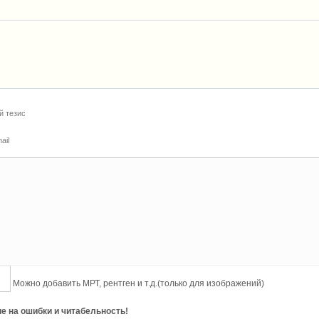
й тезис
ail
Можно добавить МРТ, рентген и т.д.(только для изображений)
е на ошибки и читабельность!