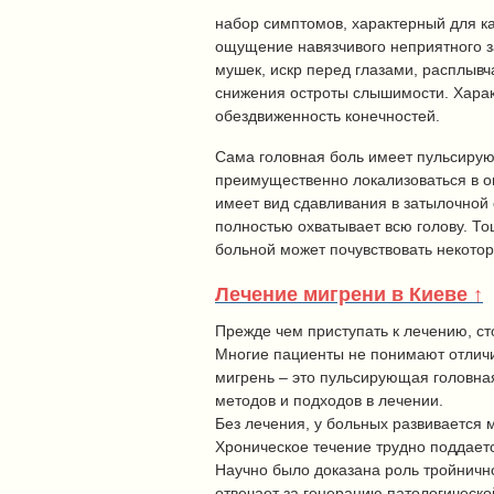
набор симптомов, характерный для ка
ощущение навязчивого неприятного з
мушек, искр перед глазами, расплыв
снижения остроты слышимости. Харак
обездвиженность конечностей.
Сама головная боль имеет пульсирую
преимущественно локализоваться в оп
имеет вид сдавливания в затылочной 
полностью охватывает всю голову. То
больной может почувствовать некотор
Лечение мигрени в Киеве ↑
Прежде чем приступать к лечению, ст
Многие пациенты не понимают отлич
мигрень – это пульсирующая головная
методов и подходов в лечении.
Без лечения, у больных развивается 
Хроническое течение трудно поддаетс
Научно было доказана роль тройнично
отвечает за генерацию патологическо