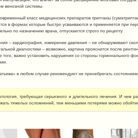
м венозной системы.
овременный класс медицинских препаратов триптаны (суматриптан
ется в формах которые быстро усваиваются и применяется при пер
льно по назначению врача, отпускаются строго по рецепту.
ия – кардиография, измерение давления – не обнаруживают скол
тальной диагностики – возможно, картина прояснится после рентг
 того, важно установить нарушения со стороны гормонального фон
аки.
натьева» в любом случае рекомендуют не пренебрегать состояние
атология, требующая серьезного и длительного лечения. И чем р
ежать тяжелых осложнений, тем меньшими потерями можно обойти