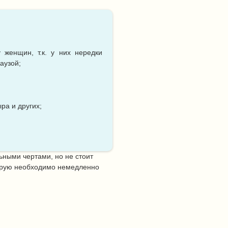
женщин, т.к. у них нередки
аузой;
ра и других;
ьными чертами, но не стоит
торую необходимо немедленно