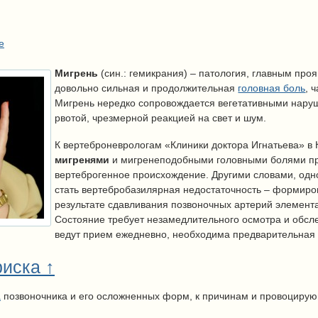
е
Мигрень
(син.: гемикрания) – патология, главным про
довольно сильная и продолжительная
головная боль
, 
Мигрень нередко сопровождается вегетативными нару
рвотой, чрезмерной реакцией на свет и шум.
К вертеброневрологам «Клиники доктора Игнатьева» в
мигренями
и мигренеподобными головными болями пр
вертеброгенное происхождение.
Другими словами, одн
стать вертебробазилярная недостаточность – формиров
результате сдавливания позвоночных артерий элемен
Состояние требует незамедлительного осмотра и обсл
ведут прием ежедневно, необходима предварительная 
иска ↑
а
позвоночника и его осложненных форм, к причинам и провоцир