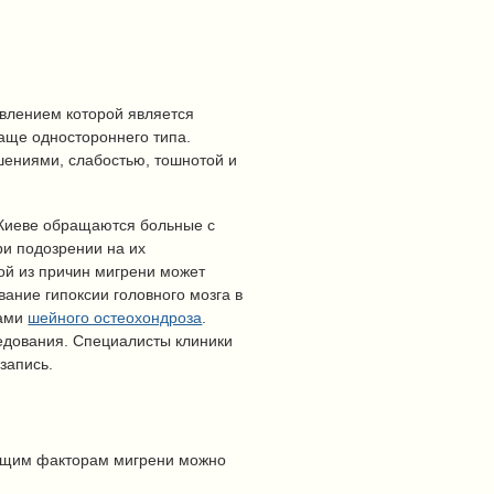
явлением которой является
чаще одностороннего типа.
шениями, слабостью, тошнотой и
 Киеве обращаются больные с
и подозрении на их
ой из причин мигрени может
ание гипоксии головного мозга в
тами
шейного остеохондроза
.
едования. Специалисты клиники
запись.
ующим факторам мигрени можно