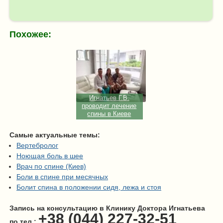
Похожее:
Игнатьев Г.В.
проводит лечение
спины в Киеве
Самые актуальные темы:
Вертебролог
Ноющая боль в шее
Врач по спине (Киев)
Боли в спине при месячных
Болит спина в положении сидя, лежа и стоя
Запись на консультацию в Клинику Доктора Игнатьева
+38 (044) 227-32-51
по тел.: