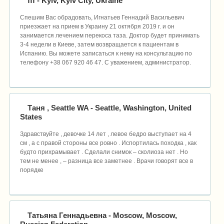
fff
- Kyiv, Kyiv City, Ukraine
Спешим Вас обрадовать, Игнатьев Геннадий Васильевич
приезжает на прием в Украину 21 октября 2019 г. и он
занимается лечением перекоса таза. Доктор будет принимать
3-4 недели в Киеве, затем возвращается к пациентам в
Испанию. Вы можете записаться к нему на консультацию по
телефону +38 067 920 46 47. С уважением, администратор.
Таня , Seattle WA
- Seattle, Washington, United
States
Здравствуйте , девочке 14 лет , левое бедро выступает на 4
см , а с правой стороны все ровно . Испортилась походка , как
будто прихрамывает . Сделали снимок – сколиоза нет . Но
тем не менее , – разница все заметнее . Врачи говорят все в
порядке
Татьяна Геннадьевна
- Moscow, Moscow,