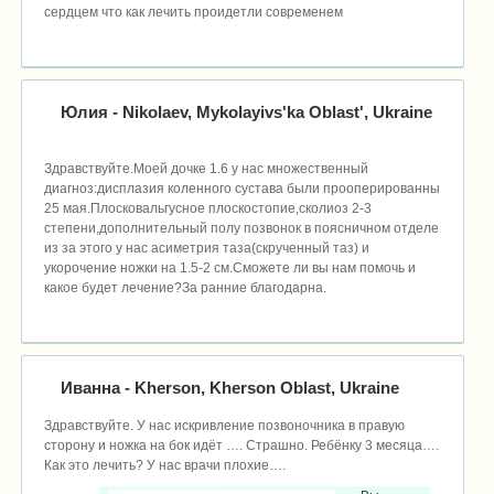
сердцем что как лечить проидетли современем
Юлия
- Nikolaev, Mykolayivs'ka Oblast', Ukraine
Здравствуйте.Моей дочке 1.6 у нас множественный
диагноз:дисплазия коленного сустава были прооперированны
25 мая.Плосковальгусное плоскостопие,сколиоз 2-3
степени,дополнительный полу позвонок в поясничном отделе
из за этого у нас асиметрия таза(скрученный таз) и
укорочение ножки на 1.5-2 см.Сможете ли вы нам помочь и
какое будет лечение?За ранние благодарна.
Иванна
- Kherson, Kherson Oblast, Ukraine
Здравствуйте. У нас искривление позвоночника в правую
сторону и ножка на бок идёт …. Страшно. Ребёнку 3 месяца….
Как это лечить? У нас врачи плохие….