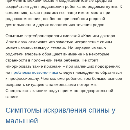
применять механические и медикаментозные средства
воздействия для продвижения ребенка по родовым путям. К
сожалению, такая практика все чаще имеет место при
родовспоможении, особенно при слабости родовой
деятельности и других осложнениях течения родов.
Опытные вертеброневрологи киевской «Клиники доктора
Игнатьева» отмечают, что зачастую искривление спины
имеет незначительную степень. Но нередко именно
родители впервые обращают внимание на некоторые
странности в положении тела ребенка. Не стоит
игнорировать такие признаки – при малейших подозрениях
на
проблемы позвоночника
следует немедленно обратиться
к профессионалу. Чем моложе ребенок, тем больше шансов
исправить ситуацию с наименьшими потерями.
Специалисты клиники ведут прием по предварительной
записи.
Симптомы искривления спины у
малышей