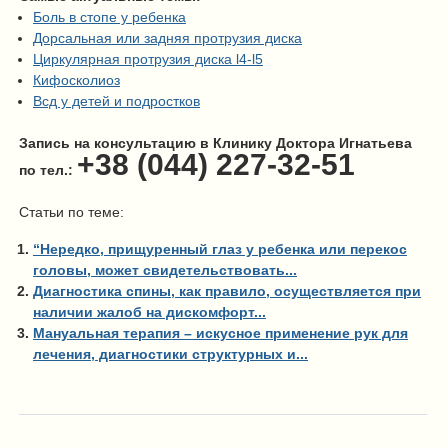
Боль в стопе у ребенка
Дорсальная или задняя протрузия диска
Циркулярная протрузия диска l4-l5
Кифосколиоз
Всд у детей и подростков
Запись на консультацию в Клинику Доктора Игнатьева
+38 (044) 227-32-51
по тел.:
Статьи по теме:
“Нередко, прищуренный глаз у ребенка или перекос
головы, может свидетельствовать...
Диагностика спины, как правило, осуществляется при
наличии жалоб на дискомфорт...
Мануальная терапия – искусное применение рук для
лечения, диагностики структурных и...