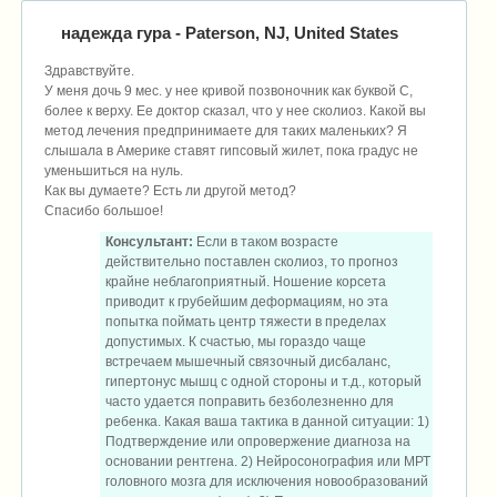
надежда гура
- Paterson, NJ, United States
Здравствуйте.
У меня дочь 9 мес. у нее кривой позвоночник как буквой С,
более к верху. Ее доктор сказал, что у нее сколиоз. Какой вы
метод лечения предпринимаете для таких маленьких? Я
слышала в Америке ставят гипсовый жилет, пока градус не
уменьшиться на нуль.
Как вы думаете? Есть ли другой метод?
Спасибо большое!
Консультант:
Если в таком возрасте
действительно поставлен сколиоз, то прогноз
крайне неблагоприятный. Ношение корсета
приводит к грубейшим деформациям, но эта
попытка поймать центр тяжести в пределах
допустимых. К счастью, мы гораздо чаще
встречаем мышечный связочный дисбаланс,
гипертонус мышц с одной стороны и т.д., который
часто удается поправить безболезненно для
ребенка. Какая ваша тактика в данной ситуации: 1)
Подтверждение или опровержение диагноза на
основании рентгена. 2) Нейросонография или МРТ
головного мозга для исключения новообразований