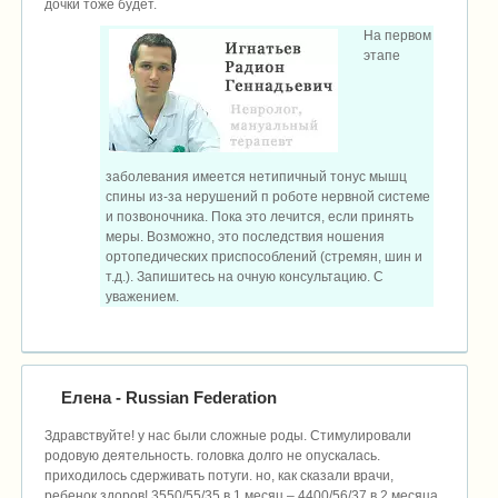
дочки тоже будет.
На первом
этапе
заболевания имеется нетипичный тонус мышц
спины из-за нерушений п роботе нервной системе
и позвоночника. Пока это лечится, если принять
меры. Возможно, это последствия ношения
ортопедических приспособлений (стремян, шин и
т.д.). Запишитесь на очную консультацию. C
уважением.
Елена
- Russian Federation
Здравствуйте! у нас были сложные роды. Стимулировали
родовую деятельность. головка долго не опускалась.
приходилось сдерживать потуги. но, как сказали врачи,
ребенок здоров! 3550/55/35 в 1 месяц – 4400/56/37 в 2 месяца