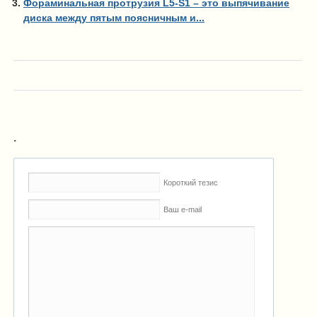
Фораминальная протрузия L5-S1 – это выпячивание
диска между пятым поясничным и...
.
Короткий тезис
Ваш e-mail