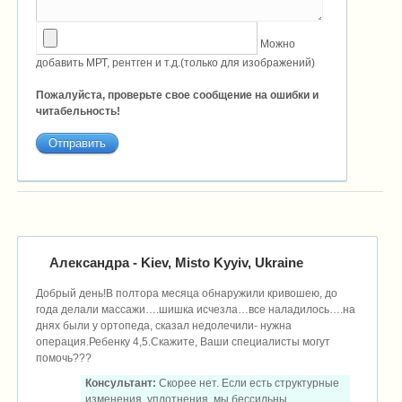
Можно
добавить МРТ, рентген и т.д.(только для изображений)
Пожалуйста, проверьте свое сообщение на ошибки и
читабельность!
Александра
- Kiev, Misto Kyyiv, Ukraine
Добрый день!В полтора месяца обнаружили кривошею, до
года делали массажи….шишка исчезла…все наладилось….на
днях были у ортопеда, сказал недолечили- нужна
операция.Ребенку 4,5.Скажите, Ваши специалисты могут
помочь???
Консультант:
Скорее нет. Если есть структурные
изменения, уплотнения, мы бессильны.