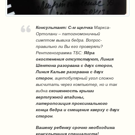
Консультант:
С-м щелчка
Маркса-
Ортолани – патогномоничный
симптом вывиха бедра. Вопрос-
правильно ли Вы его проверяли?
Рентгенограмма ТБС:
Ядра
окостенения отсутствуют, Линия
Шентона разорвана с двух сторон,
Линия Кальве разорвана с двух
сторон
, ацетобулярный угол сложно
высчитать через компьютер, но и так
видна
скошенность крыши
вертлужной впадины,
латеропозиция проксимального
конца бедра и смещение кверху с двух
сторон
.
Вашему ребенку срочно необходима
консультация специалиста!