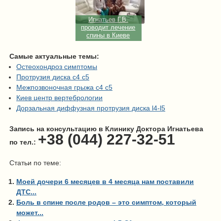
Игнатьев Г.В.
проводит лечение
спины в Киеве
Самые актуальные темы:
Остеохондроз симптомы
Протрузия диска с4 с5
Межпозвоночная грыжа с4 с5
Киев центр вертебрологии
Дорзальная диффузная протрузия диска l4-l5
Запись на консультацию в Клинику Доктора Игнатьева
+38 (044) 227-32-51
по тел.:
Статьи по теме:
Моей дочери 6 месяцев в 4 месяца нам поставили
ДТС...
Боль в спине после родов – это симптом, который
может...