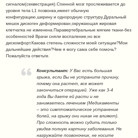
сигналом(секвестрация).Спинной мозг прослеживается до
уровня тела L1 позвонка,имеет обычную
конфигурацию,ширину и однородную структуру.Дуральный
мешок дискоген деформирован,окружающая жировая
клетчатка не изменена.Паравертебральные мягкие ткани-без
особенностей Врачи сняли воспаление,но все
дискомфорт.Какова степень сложности моей ситуации?Мои
дальнейшие действия?Чем я могу сама себе помочь?
Пожалуйста ответьте.
Консультант:
У Вас есть большая
грыжа, если Вы не устраните причину,
почему она растет, все может
закончиться операцией. Уже как 3-4
года Вы даете ей расти и не
занимаетесь лечением (Медикаменты
– это симптоматическое устранение
болей, на грыжу они никак не влияют).
Про сложность можно судить только
увидев полную картину заболевания. Не
нагружайте позвоночник, не носите