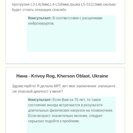
протрузия L3-L4(3мм).L4-L5(6мм),грыжа L5-S1(12мм).сколько
будет стоить операция.спасибо.
Консультант:
В соответствии с расценками
нейрохирургов.
Нина
- Krivoy Rog, Kherson Oblast, Ukraine
Здравствуйте! Я делала МРТ, вот мое заключение ,напишите
,не опасный диагност у меня?
Консультант:
Если Вам за 70 лет, то такое
состояние иногда встречается в результате
длительных физических нагрузок на позвоночник.
Если возраст значительно моложе, следует
серьезно подойти к проблеме.