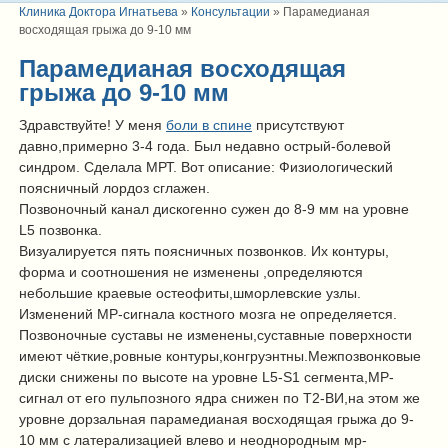
Клиника Доктора Игнатьева
»
Консультации
»
Парамедианая
восходящая грыжа до 9-10 мм
Парамедианая восходящая
грыжа до 9-10 мм
Здравствуйте! У меня
боли в спине
присутствуют
давно,примерно 3-4 года. Был недавно острый-болевой
синдром. Сделала МРТ. Вот описание: Физиологический
поясничный лордоз сглажен.
Позвоночный канал дискогенно сужен до 8-9 мм на уровне
L5 позвонка.
Визуалируется пять поясничных позвонков. Их контуры,
форма и соотношения не изменены ,определяются
небольшие краевые остеофиты,шморлевские узлы.
Изменений МР-сигнала костного мозга не определяется.
Позвоночные суставы не изменены,суставные поверхности
имеют чёткие,ровные контуры,конгруэнтны.Межпозвонковые
диски снижены по высоте на уровне L5-S1 сегмента,МР-
сигнал от его пульпозного ядра снижен по T2-ВИ,на этом же
уровне дорзальная парамедианая восходящая грыжа до 9-
10 мм с латерализацией влево и неоднородным мр-