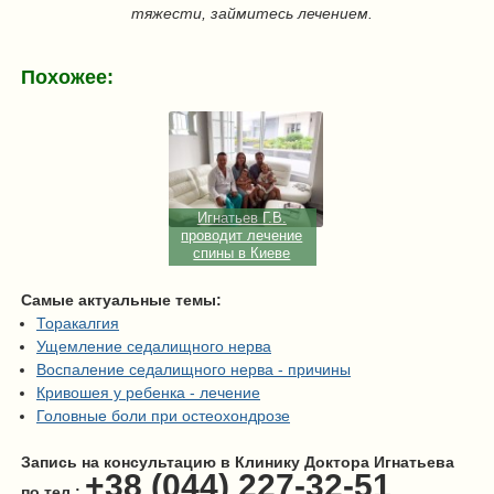
тяжести, займитесь лечением.
Похожее:
Игнатьев Г.В.
проводит лечение
спины в Киеве
Самые актуальные темы:
Торакалгия
Ущемление седалищного нерва
Воспаление седалищного нерва - причины
Кривошея у ребенка - лечение
Головные боли при остеохондрозе
Запись на консультацию в Клинику Доктора Игнатьева
+38 (044) 227-32-51
по тел.: