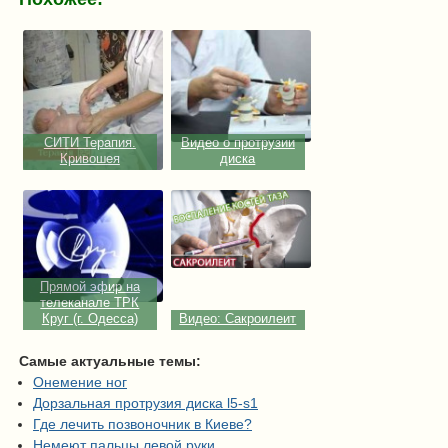
СИТИ Терапия.
Видео о протрузии
Кривошея
диска
Прямой эфир на
телеканале ТРК
Круг (г. Одесса)
Видео: Сакроилеит
Самые актуальные темы:
Онемение ног
Дорзальная протрузия диска l5-s1
Где лечить позвоночник в Киеве?
Немеют пальцы левой руки