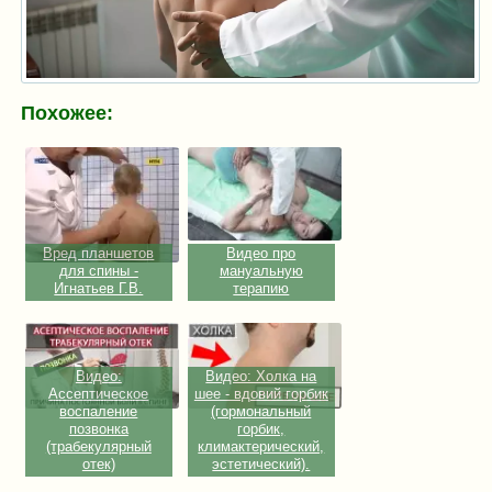
Похожее:
Вред планшетов
Видео про
для спины -
мануальную
Игнатьев Г.В.
терапию
Видео:
Видео: Холка на
Ассептическое
шее - вдовий горбик
воспаление
(гормональный
позвонка
горбик,
(трабекулярный
климактерический,
отек)
эстетический).