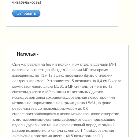
читабельность!
Наталья
-
Сын жаловался на боли в поясничном отделе,сделали МРТ
позвоночно-крестцовыйотдел.На серии МР томограмм
взвешенных по Т1 и Т2 в двух проекциях физилогический
лордоз выпрямлен Ретролистез L5 позвонка на 0,4 см.Высота
межпозвонкового диска L5/S1 и МР сигналы от него по Т2
снижены,высота и МР сигналы от остальных дисков
исследуемой зоны сохранены.Дорзальная левосторонняя
медиально-парамедиальная грыжа диска L5/S1,на фоне
ретролистеза L5 позвонка,размером до 0.6
см,распространяющаяся в левое межпозвонковое отверстие
,с его умеренным сужением,деформирующая прилежащие
отделы дурального мешка (эффективный передне-задний
размер позвоночного канала сужен до 1,4 см).Дорзальная
диффузная протрузия диска L4/L5,размером до 0,3