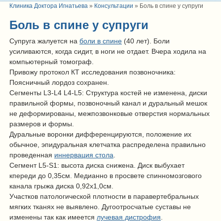
Клиника Доктора Игнатьева
»
Консультации
»
Боль в спине у супруги
Боль в спине у супруги
Супруга жалуется на
боли в спине
(40 лет). Боли
усиливаются, когда сидит, в ноги не отдает. Вчера ходила на
компьютерный томограф.
Привожу протокол КТ исследования позвоночника:
Поясничный лордоз сохранен.
Сегменты L3-L4 L4-L5: Структура костей не изменена, диски
правильной формы, позвоночный канал и дуральный мешок
не деформированы, межпозвонковые отверстия нормальных
размеров и формы.
Дуральные воронки дифференцируются, положение их
обычное, эпидуральная клетчатка распределена правильно
проведенная
иннервация стола
.
Сегмент L5-S1: высота диска снижена. Диск выбухает
кпереди до 0,35см. Медианно в просвете спинномозгового
канала грыжа диска 0,92х1,0см.
Участков патологической плотности в паравертебральных
мягких тканях не выявлено. Дугоотросчатые суставы не
изменены так как имеется
лучевая дистрофия
.