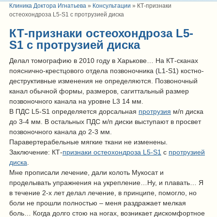
Клиника Доктора Игнатьева
»
Консультации
»
КТ-признаки
остеохондроза L5-S1 c протрузией диска
КТ-признаки остеохондроза L5-
S1 c протрузией диска
Делал томографию в 2010 году в Харькове… На КТ-сканах
пояснично-крестцового отдела позвоночника (L1-S1) костно-
деструктивные изменения не определяются. Позвоночный
канал обычной формы, размеров, сагиттальный размер
позвоночного канала на уровне L3 14 мм.
В ПДС L5-S1 определяется дорсальная
протрузия
м/п диска
до 3-4 мм. В остальных ПДС м/п диски выступают в просвет
позвоночного канала до 2-3 мм.
Паравертерабельные мягкие ткани не изменены.
Заключение: КТ-
признаки остеохондроза L5-S1
c
протрузией
диска
.
Мне прописали лечение, дали колоть Мукосат и
проделывать упражнения на укрепление…Ну, и плавать… Я
в течение 2-х лет делал лечение, в принципе, помогло, но
боли не прошли полностью – меня раздражает мелкая
боль… Когда долго стою на ногах, возникает дискомфортное