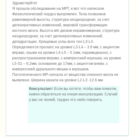
Здравствуйте!
Я прошла обследование на МРТ, и вот что написали.
Физиологический лордоз выпрямлен. Тела позвонков
равномерной высоты, структура неоднородная, за счет
дегенеративных изменений, жировой трансформации
костного мозга. Высота м/п дисков неравномерная, структура
неоднородная, за счет дегенеративных изменений,
дегидратации. Хрящевые узлы всех тел L3-L4.
Определяются пролапс на уровне L3-L4 – 3.9 мм, с акцентом
вправо, грыжи на уровне L4-L5 – 5.1мм, парамедианно, с
распространением вправо, с компрессией корешка, на уровне
L5-S1 – 6,2мм, основание до 17мм, с акцентом влево, с
компрессией дурального мешка и корешков.
Патологического МР-сигнала от вещества спинного мозга не
выявлено. Ширина канала на уровне L2-L3 -12.6 мм.
Консультант:
Если вы хотите, чтобы вам помогли,
нужно обратиться на очную консультацию. Случай
у вас не легкий, трудно что-либо говорить.