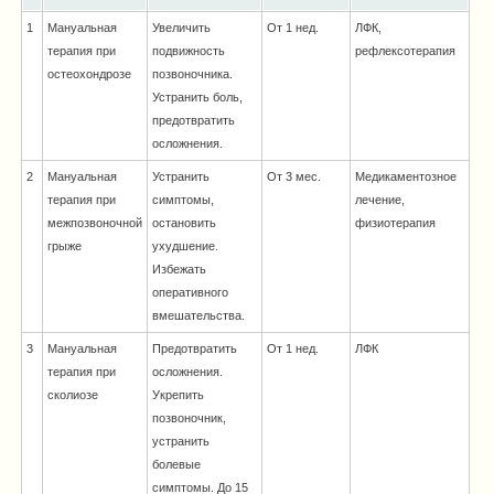
1
Мануальная
Увеличить
От 1 нед.
ЛФК,
терапия при
подвижность
рефлексотерапия
остеохондрозе
позвоночника.
Устранить боль,
предотвратить
осложнения.
2
Мануальная
Устранить
От 3 мес.
Медикаментозное
терапия при
симптомы,
лечение,
межпозвоночной
остановить
физиотерапия
грыже
ухудшение.
Избежать
оперативного
вмешательства.
3
Мануальная
Предотвратить
От 1 нед.
ЛФК
терапия при
осложнения.
сколиозе
Укрепить
позвоночник,
устранить
болевые
симптомы. До 15