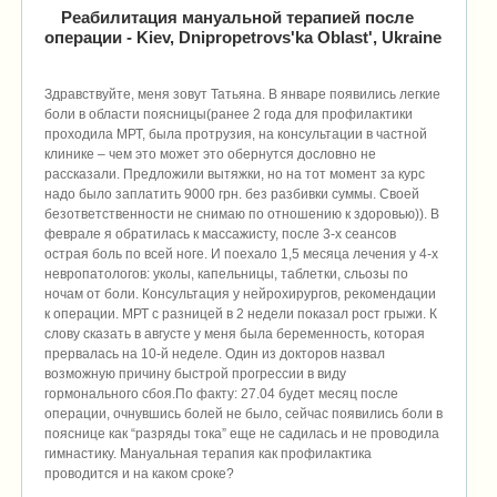
Реабилитация мануальной терапией после
операции
- Kiev, Dnipropetrovs'ka Oblast', Ukraine
Здравствуйте, меня зовут Татьяна. В январе появились легкие
боли в области поясницы(ранее 2 года для профилактики
проходила МРТ, была протрузия, на консультации в частной
клинике – чем это может это обернутся дословно не
рассказали. Предложили вытяжки, но на тот момент за курс
надо было заплатить 9000 грн. без разбивки суммы. Своей
безответственности не снимаю по отношению к здоровью)). В
феврале я обратилась к массажисту, после 3-х сеансов
острая боль по всей ноге. И поехало 1,5 месяца лечения у 4-х
невропатологов: уколы, капельницы, таблетки, сльозы по
ночам от боли. Консультация у нейрохирургов, рекомендации
к операции. МРТ с разницей в 2 недели показал рост грыжи. К
слову сказать в августе у меня была беременность, которая
прервалась на 10-й неделе. Один из докторов назвал
возможную причину быстрой прогрессии в виду
гормонального сбоя.По факту: 27.04 будет месяц после
операции, очнувшись болей не было, сейчас появились боли в
пояснице как “разряды тока” еще не садилась и не проводила
гимнастику. Мануальная терапия как профилактика
проводится и на каком сроке?