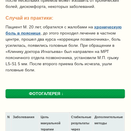
после нескольких приемов может избавить от хронических
болей, дискомфорта, некоторых заболеваний.
Случай из практики:
Пациент М. 20 лет, обратился с жалобами на
хроническую
боль в пояснице
, до этого проходил лечение в частном
центре, прошел два курса «коррекции позвоночника», боль
усилилась, появились головные боли. При обращении в
«Клинику доктора Игнатьева» был направлен на МРТ
поясничного отдела позвоночника, установили М.П. грыжу
L5-S1 5 мм. После второго приема боль исчезла, ушли
головные боли.
ФОТОГАЛЕРЕЯ ↓
N
Заболевания
Цель
Стабильные
Дополнительные
мануальной
результаты
методы
терапии
через