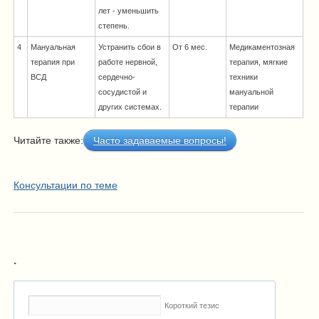
лет - уменьшить
степень.
4
Мануальная
Устранить сбои в
От 6 мес.
Медикаментозная
терапия при
работе нервной,
терапия, мягкие
ВСД
сердечно-
техники
сосудистой и
мануальной
других системах.
терапии
Читайте также:
Часто задаваемые вопросы!
Консультации по теме
.
Короткий тезис