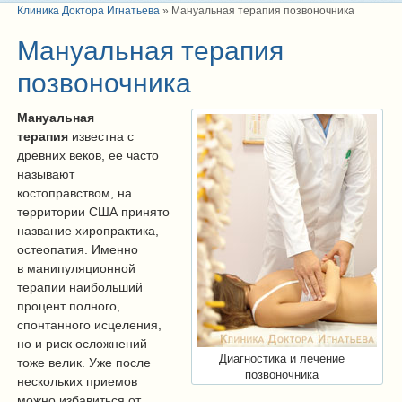
Клиника Доктора Игнатьева
»
Мануальная терапия позвоночника
Мануальная терапия
позвоночника
Мануальная
терапия
известна с
древних веков, ее часто
называют
костоправством, на
территории США принято
название хиропрактика,
остеопатия. Именно
в манипуляционной
терапии наибольший
процент полного,
спонтанного исцеления,
но и риск осложнений
Диагностика и лечение
тоже велик. Уже после
позвоночника
нескольких приемов
можно избавиться от