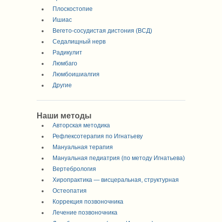
Плоскостопие
Ишиас
Вегето-сосудистая дистония (ВСД)
Седалищный нерв
Радикулит
Люмбаго
Люмбоишиалгия
Другие
Наши методы
Авторская методика
Рефлексотерапия по Игнатьеву
Мануальная терапия
Мануальная педиатрия (по методу Игнатьева)
Вертебрология
Хиропрактика — висцеральная, структурная
Остеопатия
Коррекция позвоночника
Лечение позвоночника