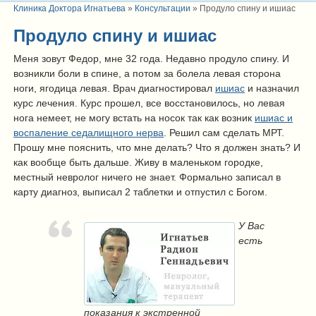
Клиника Доктора Игнатьева
»
Консультации
»
Продуло спину и ишиас
Продуло спину и ишиас
Меня зовут Федор, мне 32 года. Недавно продуло спину. И
возникли боли в спине, а потом за болела левая сторона
ноги, ягодица левая. Врач диагностировал
ишиас
и назначил
курс лечения. Курс прошел, все восстановилось, но левая
нога немеет, не могу встать на носок так как возник
ишиас и
воспаление седалищного нерва
. Решил сам сделать МРТ.
Прошу мне пояснить, что мне делать? Что я должен знать? И
как вообще быть дальше. Живу в маленьком городке,
местный невролог ничего не знает. Формально записал в
карту диагноз, выписал 2 таблетки и отпустил с Богом.
У Вас
есть
показания к экстренной