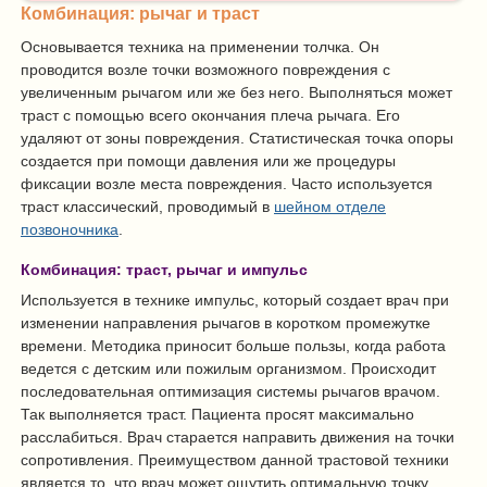
Комбинация: рычаг и траст
Основывается техника на применении толчка. Он
проводится возле точки возможного повреждения с
увеличенным рычагом или же без него. Выполняться может
траст с помощью всего окончания плеча рычага. Его
удаляют от зоны повреждения. Статистическая точка опоры
создается при помощи давления или же процедуры
фиксации возле места повреждения. Часто используется
траст классический, проводимый в
шейном отделе
позвоночника
.
Комбинация: траст, рычаг и импульс
Используется в технике импульс, который создает врач при
изменении направления рычагов в коротком промежутке
времени. Методика приносит больше пользы, когда работа
ведется с детским или пожилым организмом. Происходит
последовательная оптимизация системы рычагов врачом.
Так выполняется траст. Пациента просят максимально
расслабиться. Врач старается направить движения на точки
сопротивления. Преимуществом данной трастовой техники
является то, что врач может ощутить оптимальную точку