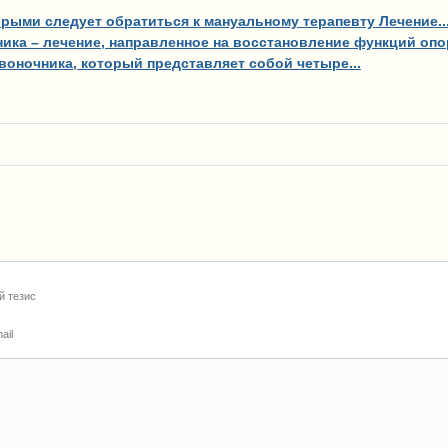
рыми следует обратиться к мануальному терапевту Лечение..
ика – лечение, направленное на восстановление функций опор
воночника, который представляет собой четыре...
й тезис
ail