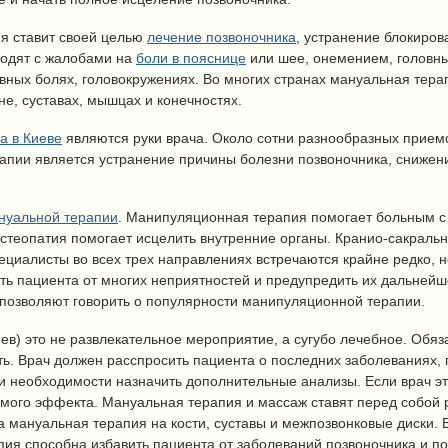
я ставит своей целью
лечение позвоночника
, устранение блокиров
ходят с жалобами на
боли в пояснице
или шее, онемением, головн
овных болях, головокружениях. Во многих странах мануальная тера
не, суставах, мышцах и конечностях.
а в Киеве
являются руки врача. Около сотни разнообразных прием
рапии является устранение причины болезни позвоночника, снижен
нуальной терапии
. Манипуляционная терапия помогает больным с 
остеопатия помогает исцелить внутренние органы. Кранио-сакраль
ециалисты во всех трех направлениях встречаются крайне редко, 
ть пациента от многих неприятностей и предупредить их дальнейш
 позволяют говорить о популярности манипуляционной терапии.
ев) это не развлекательное мероприятие, а сугубо лечебное. Обя
ть. Врач должен расспросить пациента о последних заболеваниях,
и необходимости назначить дополнительные анализы. Если врач это
аемого эффекта. Мануальная терапия и массаж ставят перед собой
 а мануальная терапия на кости, суставы и межпозвонковые диски. 
ия способна избавить пациента от заболеваний позвоночника и по