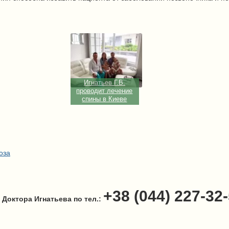
Игнатьев Г.В.
проводит лечение
спины в Киеве
оза
+38 (044) 227-32
 Доктора Игнатьева по тел.: