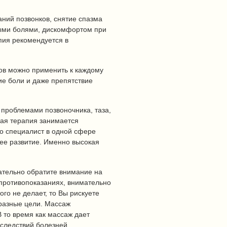
аний позвонков, снятие спазма
ыми болями, дискомфортом при
пия рекомендуется в
ов можно применить к каждому
ие боли и даже препятствие
проблемами позвоночника, таза,
ная терапия занимается
но специалист в одной сфере
ее развитие. Именно высокая
зательно обратите внимание на
 противопоказаниях, внимательно
го не делает, то Вы рискуете
 разные цели. Массаж
В то время как массаж дает
следствий болезней.