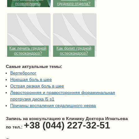
позвоночника
грудного отдела?
Как лечить грудной
Как болит грудной
остеохондроз?
остеохондроз?
Самые актуальные темы:
Вертебролог
Ноющая боль в шее
Острая резкая боль в шее
Левосторонняя и правосторонняя фораминальная
протрузия диска l5 s1
Причины воспаления седалищного нерва
Запись на консультацию в Клинику Доктора Игнатьева
+38 (044) 227-32-51
по тел.: