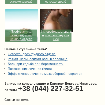
остеохондроза?
остеохондроз?
Профилактика
Иглорефлексотерапия
остеохондроза
при остеохондрозе
шейного отдела
шеи
Самые актуальные темы:
Остеохондроз грудного отдела
Резкая, невыносимая боль в пояснице
Боли при ходьбе при беременности
Позвоночник лечение (Киев)
Эффективное лечение межреберной невралгии
Запись на консультацию в Клинику Доктора Игнатьева
+38 (044) 227-32-51
по тел.:
Статьи по теме: