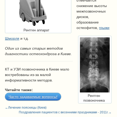
отмечается
снижение высоты
межпозвоночных
дисков,
образование
остеофитов,
грыжи
Рентген аппарат
Шморля
и т.д.
Один из самых старых методов
диагностики остеохондроза в Киеве.
КТ и УЗИ позвоночника в Киеве мало
востребованы из-за малой
информативности методов.
Читайте также:
Рентген
Часто задаваемые вопросы!
позвоночника
←
Лечение поясницы (Киев)
Поздравления пациентов с весенними праздниками - 2011г.
→