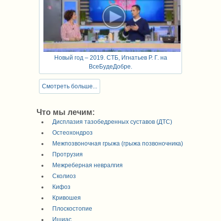
Новый год – 2019. СТБ, Игнатьев Р. Г. на
ВсеБудеДобре.
Смотреть больше...
Что мы лечим:
Дисплазия тазобедренных суставов (ДТС)
Остеохондроз
Межпозвоночная грыжа (грыжа позвоночника)
Протрузия
Межреберная невралгия
Сколиоз
Кифоз
Кривошея
Плоскостопие
Ишиас