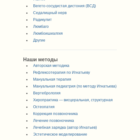
Вегето-сосудистая дистония (ВСД)
Седалищный нерв
Радикулит
Люмбаго
Люмбоишиалгия
Другие
Наши методы
Авторская методика
Рефлексотерапия по Игнатьеву
Мануальная терапия
Мануальная педиатрия (по методу Игнатьева)
Вертебрология
Хиропрактика — висцеральная, структурная
Остеопатия
Коррекция позвоночника
Лечение позвоночника
Лечебная зарядка (автор Игнатьев)
Эстетическое моделирование