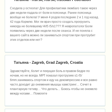
Сходила у остеопат Для профилактики люмбаго такое через
две недели-падала от боли в пояснице. Ранее поясница
вообще не болела! У меня 4 родов последние 2 и 1 год назад.
42 года Кормлю. Мог ли врач просто создать прогрузить
никогда не болевшему l4/l5 l5/s1??? Я невропатолог Боли
появились через две недели после сеанса. И не поняла с
вашего сайта можно ли заниматься спортом при протрубит
этих отделов или нет?
Татьяна
- Zagreb, Grad Zagreb, Croatia
Здравствуйте, болит и пекущая боль в правом бедре по
ночам, но не всегда. МРТ показал протрузию s1-l5/
6mm.занимаюсь спортом и иду на декомпрессию и все равно
часто доходит до онемения мышцы хамстринг… Сечет в
плантарную тетиву… Что делать… Боюсь чтобы не онемело
между ногами… Помогите