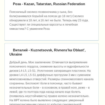
Роза
- Kazan, Tatarstan, Russian Federation
Поясничный сколиоз позвоночника у сына, без
боли(занимался борьбой на поясах до 18 лет).Сколиоз
обнаружили в 18 лет, в 16 лет не было. Теперь ему 23 года.
Существуют ли специальные карссеты и лечебная
гимнастика? С уваженем Роза
Виталий
- Kuznetsovsk, Rivnens'ka Oblast',
Ukraine
Добрый день. Мое заключение: Отмечается выпрямление
поясничного лордоза, снижение высоты и гидрофильности
дисков L4-L5, L5-S1. Уплотнение запирающих пластинок. На
уровне L4-L5, L5-S1 диффузные протрузии 3 мм с сужением
межпозвонковых отверстий. Размеры спинномозгового канала
сохранены. Беспокоят боли в пояснице, часто бывают
незначительные боли – в основном, в правой ноге, реже – в
левой, где-то полтора года назад начало еще болеть
(появилась неустойчивисть) правое колено незначительно.
На МРТ колена было выявлено следующее: умеренный
гиперинтенсивными сигнал от избытка синовиальной