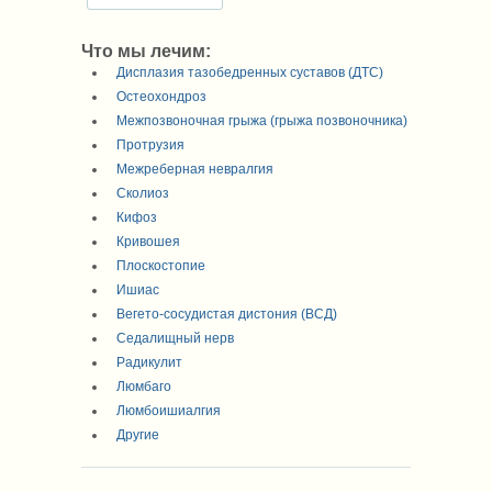
Что мы лечим:
Дисплазия тазобедренных суставов (ДТС)
Остеохондроз
Межпозвоночная грыжа (грыжа позвоночника)
Протрузия
Межреберная невралгия
Сколиоз
Кифоз
Кривошея
Плоскостопие
Ишиас
Вегето-сосудистая дистония (ВСД)
Седалищный нерв
Радикулит
Люмбаго
Люмбоишиалгия
Другие