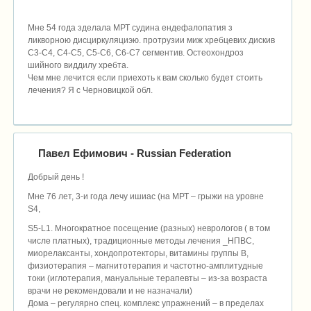
Мне 54 года зделала МРТ судина ендефалопатия з
ликворною дисциркуляциэю. протрузии миж хребцевих дискив
С3-С4, С4-С5, С5-С6, С6-С7 сегментив. Остеохондроз
шийного виддилу хребта.
Чем мне лечится если приехоть к вам сколько будет стоить
лечения? Я с Черновицкой обл.
Павел Ефимович
- Russian Federation
Добрый день !
Мне 76 лет, 3-и года лечу ишиас (на МРТ – грыжи на уровне
S4,
S5-L1. Многократное посещение (разных) неврологов ( в том
числе платных), традиционные методы лечения _НПВС,
миорелаксанты, хондопротекторы, витамины группы В,
физиотерапия – магнитотерапия и частотно-амплитудные
токи (иглотерапия, мануальные терапевты – из-за возраста
врачи не рекомендовали и не назначали)
Дома – регулярно спец. комплекс упражнений – в пределах