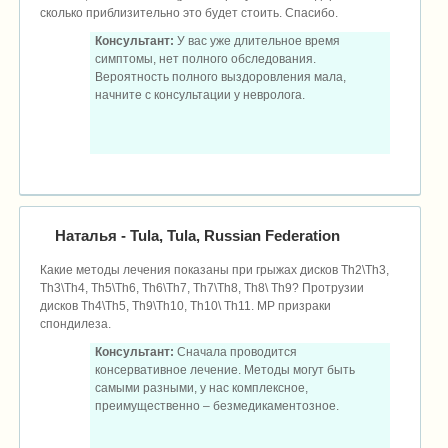
сколько приблизительно это будет стоить. Спасибо.
Консультант:
У вас уже длительное время
симптомы, нет полного обследования.
Вероятность полного выздоровления мала,
начните с консультации у невролога.
Наталья
- Tula, Tula, Russian Federation
Какие методы лечения показаны при грыжах дисков Th2\Th3,
Th3\Th4, Th5\Th6, Th6\Th7, Th7\Th8, Th8\ Th9? Протрузии
дисков Th4\Th5, Th9\Th10, Th10\ Th11. МР призраки
спондилеза.
Консультант:
Сначала проводится
консервативное лечение. Методы могут быть
самыми разными, у нас комплексное,
преимущественно – безмедикаментозное.