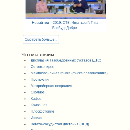
Новый год – 2019. СТБ, Игнатьев Р. Г. на
ВсеБудеДобре.
Смотреть больше...
Что мы лечим:
Дисплазия тазобедренных суставов (ДТС)
Остеохондроз
Межпозвоночная грыжа (грыжа позвоночника)
Протрузия
Межреберная невралгия
Сколиоз
Кифоз
Кривошея
Плоскостопие
Ишиас
Вегето-сосудистая дистония (ВСД)