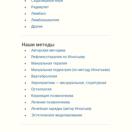
Седалищный нерв
Радикулит
Люмбаго
Люмбоишиалгия
Другие
Наши методы
Авторская методика
Рефлексотерапия по Игнатьеву
Мануальная терапия
Мануальная педиатрия (по методу Игнатьева)
Вертебрология
Хиропрактика — висцеральная, структурная
Остеопатия
Коррекция позвоночника
Лечение позвоночника
Лечебная зарядка (автор Игнатьев)
Эстетическое моделирование