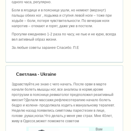
одного часа, регулярно.
Боли в ягодице и в пояснице ушли, но немеют (мерзнут)
пальцы обеих ног , лодыжка и ступня левой ноги – тоже при
ходьбе – боли, потеря чувствительности. По вечерам ноги
напротив – отекают и горят, даже уже в постели.
Прогулки ежедневно 1-2 раза по часу, не пью и не курю, всегда
вел активный образ жизни.
За любые советы заранее Спасибо. П.Е
Светлана
- Ukraine
Здравствуйте,не знаю с чего начать. После орви в марте
начали болеть мышцы ног, все анализы в норме,кроме
протрузии в пояснице,ревматолог предположил реактивный
миозит?Делали массажи,рефлексотерапию начало болеть
бедро и колени- продолжала ходить к мануальному терапевт.
Неделю назад появились симптомы парестезии в лице,
голове ,руках,ногах.Что делать,у меня уже страх. Мне 40лет,
живу в Одессе,может поможете советом
Вам