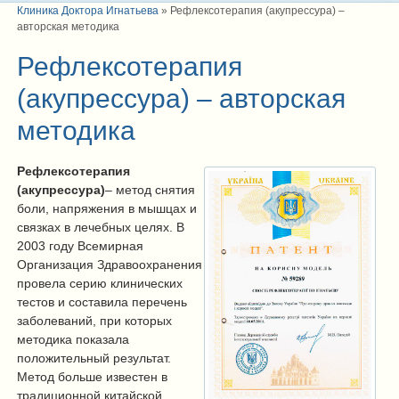
Клиника Доктора Игнатьева
»
Рефлексотерапия (акупрессура) –
авторская методика
Рефлексотерапия
(акупрессура) – авторская
методика
Рефлексотерапия
(акупрессура)
– метод снятия
боли, напряжения в мышцах и
связках в лечебных целях. В
2003 году Всемирная
Организация Здравоохранения
провела серию клинических
тестов и составила перечень
заболеваний, при которых
методика показала
положительный результат.
Метод больше известен в
традиционной китайской