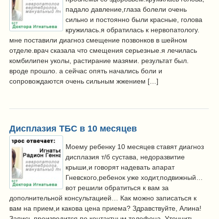
падало давление,глаза болели очень
сильно и постоянно были красные, голова
кружилась.я обратилась к нервопатологу.
мне поставили диагноз смещение позвонков в шейном
отделе.врач сказала что смещения серьезные.я лечилась
комбилипен уколы, растирание мазями. результат был.
вроде прошло. а сейчас опять начались боли и
сопровождаются очень сильным жжением […]
Дисплазия ТБС в 10 месяцев
Моему ребенку 10 месяцев ставят диагноз
дисплазия т/б сустава, недоразвитие
крыши,и говорят надевать апарат
Гневского,ребенок уже ходит,подвижный…
вот решили обратиться к вам за
дополнительной консультацией… Как можно записаться к
вам на прием,и какова цена приема? Здравствуйте, Алина!
Запись производится по контактным телефона. Уточнить