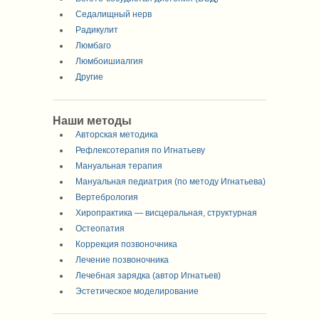
Седалищный нерв
Радикулит
Люмбаго
Люмбоишиалгия
Другие
Наши методы
Авторская методика
Рефлексотерапия по Игнатьеву
Мануальная терапия
Мануальная педиатрия (по методу Игнатьева)
Вертебрология
Хиропрактика — висцеральная, структурная
Остеопатия
Коррекция позвоночника
Лечение позвоночника
Лечебная зарядка (автор Игнатьев)
Эстетическое моделирование