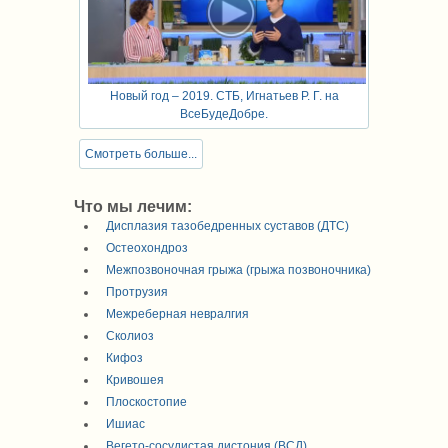
Новый год – 2019. СТБ, Игнатьев Р. Г. на
ВсеБудеДобре.
Смотреть больше...
Что мы лечим:
Дисплазия тазобедренных суставов (ДТС)
Остеохондроз
Межпозвоночная грыжа (грыжа позвоночника)
Протрузия
Межреберная невралгия
Сколиоз
Кифоз
Кривошея
Плоскостопие
Ишиас
Вегето-сосудистая дистония (ВСД)