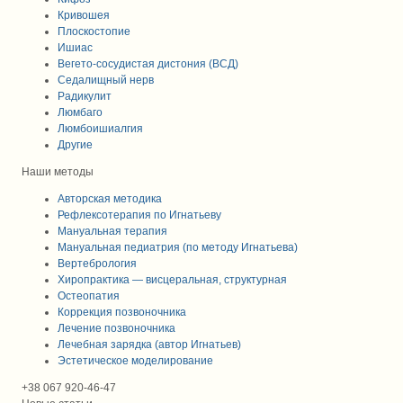
Кривошея
Плоскостопие
Ишиас
Вегето-сосудистая дистония (ВСД)
Седалищный нерв
Радикулит
Люмбаго
Люмбоишиалгия
Другие
Наши методы
Авторская методика
Рефлексотерапия по Игнатьеву
Мануальная терапия
Мануальная педиатрия (по методу Игнатьева)
Вертебрология
Хиропрактика — висцеральная, структурная
Остеопатия
Коррекция позвоночника
Лечение позвоночника
Лечебная зарядка (автор Игнатьев)
Эстетическое моделирование
+38 067 920-46-47