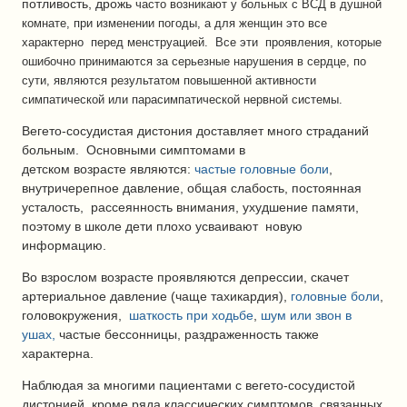
потливость, дрожь
часто возникают у больных с ВСД в душной
комнате, при изменении погоды, а для женщин это все
характерно перед менструацией. Все эти проявления, которые
ошибочно принимаются за серьезные нарушения в сердце, по
сути, являются результатом повышенной активности
симпатической или парасимпатической нервной системы.
Вегето-сосудистая дистония доставляет много страданий
больным. Основными симптомами в
детском возрасте являются:
частые головные боли
,
внутричерепное давление, общая слабость, постоянная
усталость, рассеянность внимания, ухудшение памяти,
поэтому в школе дети плохо усваивают новую
информацию.
Во взрослом возрасте проявляются депрессии, скачет
артериальное давление (чаще тахикардия),
головные боли
,
головокружения,
шаткость при ходьбе
,
шум или звон в
ушах,
частые бессонницы, раздраженность также
характерна.
Наблюдая за многими пациентами с вегето-сосудистой
дистонией, кроме ряда классических симптомов, связанных