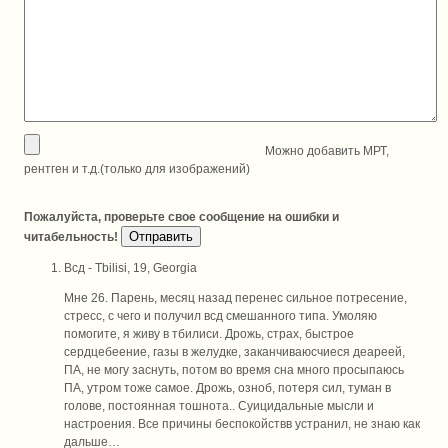
Можно добавить МРТ,
рентген и т.д.(только для изображений)
Пожалуйста, проверьте свое сообщение на ошибки и
читабельность!
Всд
- Tbilisi, 19, Georgia
Мне 26. Парень, месяц назад перенес сильное потресение,
стресс, с чего и получил всд смешанного типа. Умоляю
помогите, я живу в тбилиси. Дрожь, страх, быстрое
сердцебеение, газы в желудке, заканчиваюсчиеся деареей,
ПА, не могу заснуть, потом во время сна много просыпаюсь
ПА, утром тоже самое. Дрожь, озноб, потеря сил, туман в
голове, постоянная тошнота.. Суицидальные мысли и
настроения. Все причины беспокойствв устранил, не знаю как
дальше…