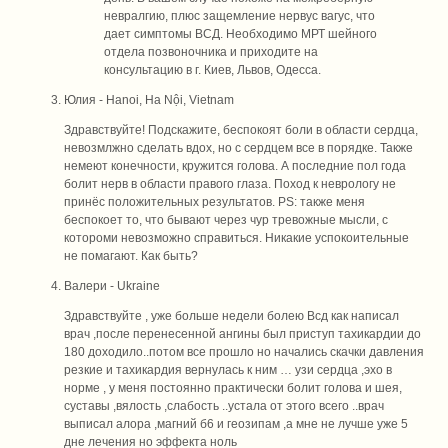
невралгию, плюс защемление нервус вагус, что
дает симптомы ВСД. Необходимо МРТ шейного
отдела позвоночника и приходите на
консультацию в г. Киев, Львов, Одесса.
Юлия
- Hanoi, Ha Nội, Vietnam
Здравствуйте! Подскажите, беспокоят боли в области сердца,
невозмлжно сделать вдох, но с сердцем все в порядке. Также
немеют конечности, кружится голова. А последние пол года
болит нерв в области правого глаза. Поход к неврологу не
принёс положительных результатов. РS: также меня
беспокоет то, что бывают через чур тревожные мысли, с
котороми невозможно справиться. Никакие успокоительные
не помагают. Как быть?
Валери
- Ukraine
Здравствуйте , уже больше недели болею Всд как написал
врач ,после перенесенной ангины был приступ тахикардии до
180 доходило..потом все прошло но начались скачки давления
резкие и тахикардия вернулась к ним … узи сердца ,эхо в
норме , у меня постоянно практически болит голова и шея,
суставы ,вялость ,слабость ..устала от этого всего ..врач
выписал алора ,магний б6 и геозипам ,а мне не лучше уже 5
дне лечения но эффекта ноль