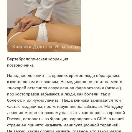
Вертебрологическая коррекция
позвоночника
Народное лечение – с древних времен люди обращались
к костоправам и знахарям. Но медицина не стоит на месте,
знахарей оттеснила современная фармакология (аптеки),
про костоправов забывают, а люди, как болели, так и
болеют, и их нужно лечить. Наша клиника занимается той
частью медицины, про которую иногда забывают. Методику
лечения можно по-разному называть: костоправы в древней
России, остеопаты во Франции, хиропракты в США, в нашей
стране ее принято называть манипуляционной терапией.
Не важно, каким словом назвать, главное, что такой метод