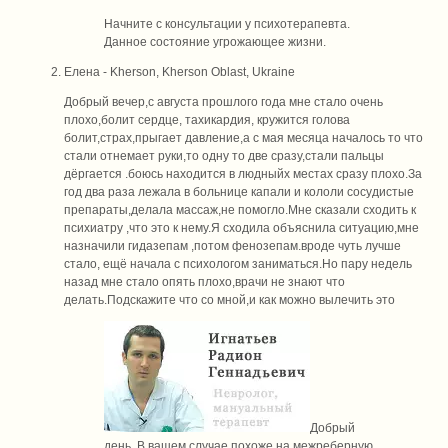
Начните с консультации у психотерапевта.
Данное состояние угрожающее жизни.
Елена
- Kherson, Kherson Oblast, Ukraine
Добрый вечер,с августа прошлого года мне стало очень
плохо,болит сердце, тахикардия, кружится голова
болит,страх,прыгает давление,а с мая месяца началось то что
стали отнемает руки,то одну то две сразу,стали пальцы
дёргается .боюсь находится в людныйх местах сразу плохо.За
год два раза лежала в больнице капали и кололи сосудистые
препараты,делала массаж,не помогло.Мне сказали сходить к
психиатру ,что это к нему.Я сходила объяснила ситуацию,мне
назначили гидазепам ,потом фенозепам.вроде чуть лучше
стало, ещё начала с психологом заниматься.Но пару недель
назад мне стало опять плохо,врачи не знают что
делать.Подскажите что со мной,и как можно вылечить это
Добрый
день. В вашем случае похоже на межреберную