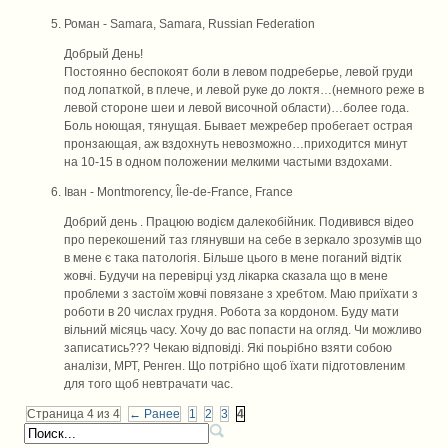
Роман
- Samara, Samara, Russian Federation
Добрый День!
Постоянно беспокоят боли в левом подреберье, левой груди
под лопаткой, в плече, и левой руке до локтя…(немного реже в
левой стороне шеи и левой височной области)…более года.
Боль ноющая, тянущая. Бывает межребер пробегает острая
пронзающая, аж вздохнуть невозможно…приходится минут
на 10-15 в одном положении мелкими частыми вздохами.
Іван
- Montmorency, Île-de-France, France
Добрий день . Працюю водієм далекобійник. Подивився відео
про перекошений таз глянувши на себе в зеркало зрозумів що
в мене є така патологія. Більше цього в мене поганий відтік
жовчі. Будучи на перевірці узд лікарка сказала що в мене
проблеми з застоїм жовчі повязане з хребтом. Маю приїхати з
роботи в 20 числах грудня. Робота за кордоном. Буду мати
вільний місяць часу. Хочу до вас попасти на огляд. Чи можливо
записатись??? Чекаю відповіді. Які поьрібно взяти собою
аналізи, МРТ, Ренген. Що потрібно щоб їхати підготовленим
для того щоб невтрачати час.
Страница 4 из 4
← Ранее
1
2
3
4