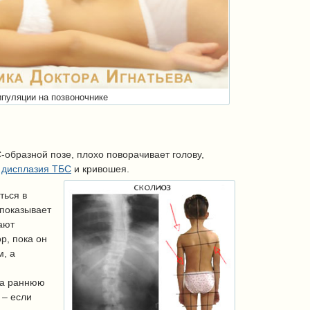
пуляции на позвоночнике
-образной позе, плохо поворачивает голову,
к
дисплазия ТБС
и кривошея.
ться в
 показывает
ают
р, пока он
м, а
на раннюю
 – если