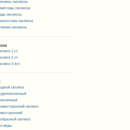
ричины сколиоза
имптомы сколиоза
иды сколиоза
иагностика сколиоза
ечение сколиоза
ени
олиоз 1 ст.
олиоз 2 ст.
олиоз 3-4ст.
ы
рудной сколиоз
рудопоясничный
оясничный
равосторонний сколиоз
евосторонний
-образный сколиоз
се виды