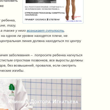
остановить
кже
 ребенка,
ине, тазу,
а также у него
возникает сутулость
.
 на одном ли уровне находятся плечи, не
 центральная линия должна находиться по центру
личия заболевания – попросите ребенка нагнуться
остистым отросткам позвонков, все выросты должны
адов, без возвышений, провалов, если смотреть
ческие изгибы.