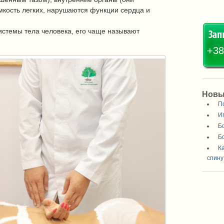
кость легких, нарушаются функции сердца и
системы тела человека, его чаще называют
+38
Новы
П
И
Б
Б
К
спину