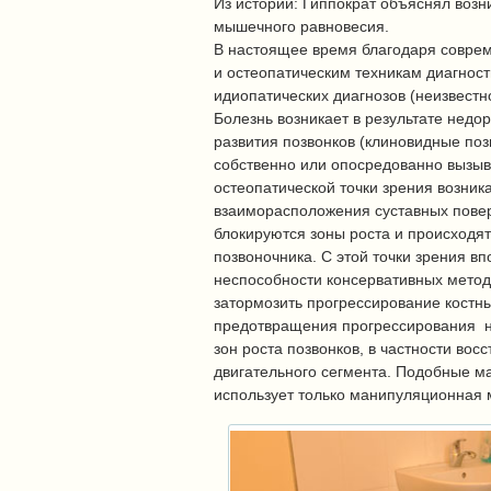
Из истории: Гиппократ объяснял во
мышечного равновесия.
В настоящее время благодаря совр
и остеопатическим техникам диагнос
идиопатических диагнозов (неизвест
Болезнь возникает в результате нед
развития позвонков (клиновидные позв
собственно или опосредованно вызыв
остеопатической точки зрения возник
взаиморасположения суставных поверх
блокируются зоны роста и происход
позвоночника. С этой точки зрения в
неспособности консервативных метод
затормозить прогрессирование костн
предотвращения прогрессирования н
зон роста позвонков, в частности вос
двигательного сегмента. Подобные м
использует только манипуляционная 