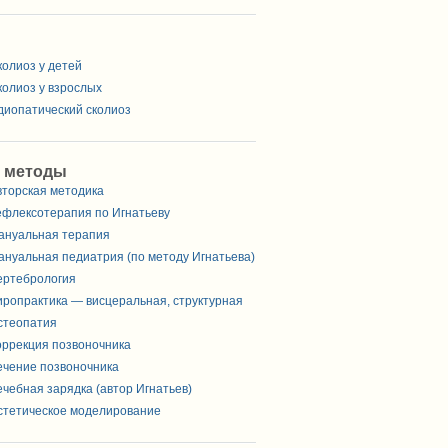
колиоз у детей
колиоз у взрослых
диопатический сколиоз
 методы
вторская методика
ефлексотерапия по Игнатьеву
ануальная терапия
ануальная педиатрия (по методу Игнатьева)
ертебрология
иропрактика — висцеральная, структурная
стеопатия
оррекция позвоночника
ечение позвоночника
ечебная зарядка (автор Игнатьев)
стетическое моделирование