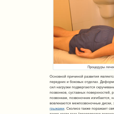
Процедуры лече
Основной причиной развития являетс
передних и боковых отделах. Деформ
сил нагрузки подвергаются скручиван
позвонков, суставных поверхностей,
позвонкам, позвоночник изгибается, 
вовлекаются межпозвоночные диски, 
грыжами
. Сколиоз также поражает св
также кости таза (проявляется перек