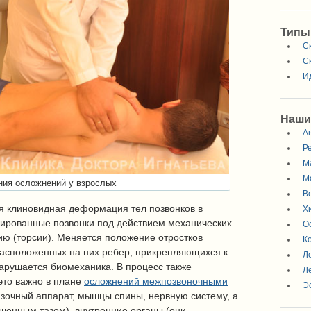
Типы
С
С
И
Наши
А
Р
М
М
ния осложнений у взрослых
В
я клиновидная деформация тел позвонков в
Х
ированные позвонки под действием механических
О
ию (торсии). Меняется положение отростков
К
 расположенных на них ребер, прикрепляющихся к
Л
нарушается биомеханика. В процесс также
Л
это важно в плане
осложнений межпозвоночными
Э
язочный аппарат, мышцы спины, нервную систему, а
ошенным тазом), внутренние органы (они