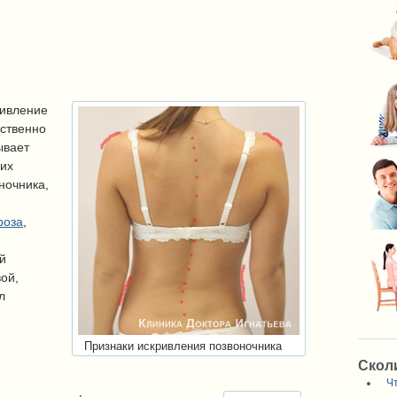
ривление
ственно
ывает
них
ночника,
роза
,
й
ой,
л
Признаки искривления позвоночника
Скол
Чт