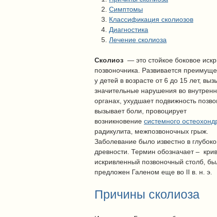
Симптомы
Классификация сколиозов
Диагностика
Лечение сколиоза
Сколиоз
— это стойкое боковое иск
позвоночника. Развивается преимуще
у детей в возрасте от 6 до 15 лет, выз
значительные нарушения во внутрен
органах, ухудшает подвижность позво
вызывает боли, провоцирует
возникновение
системного остеохонд
радикулита, межпозвоночных грыж.
Заболевание было известно в глубоко
древности. Термин обозначает – крив
искривленный позвоночный столб, бы
предложен
Галеном еще во II в. н. э.
Причины сколиоза