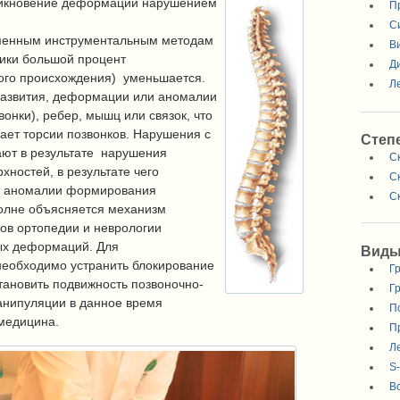
зникновение деформации нарушением
П
С
еменным инструментальным методам
В
тики большой процент
Д
ного происхождения) уменьшается.
Л
оразвития, деформации или аномалии
онки), ребер, мышц или связок, что
ает торсии позвонков. Нарушения с
Степ
ают в результате нарушения
Ск
ностей, в результате чего
Ск
ят аномалии формирования
Ск
полне объясняется механизм
ов ортопедии и неврологии
ых деформаций. Для
Вид
еобходимо устранить блокирование
Г
становить подвижность позвоночно-
Г
анипуляции в данное время
П
медицина.
П
Л
S
В