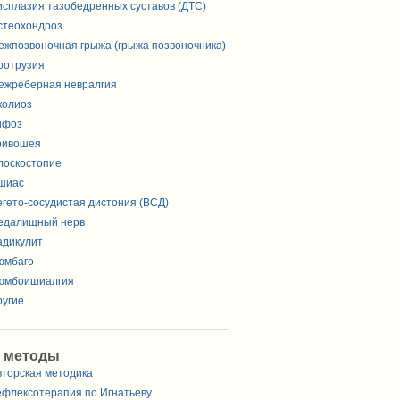
исплазия тазобедренных суставов (ДТС)
стеохондроз
ежпозвоночная грыжа (грыжа позвоночника)
ротрузия
ежреберная невралгия
колиоз
ифоз
ривошея
лоскостопие
шиас
егето-сосудистая дистония (ВСД)
едалищный нерв
адикулит
юмбаго
юмбоишиалгия
ругие
 методы
вторская методика
ефлексотерапия по Игнатьеву