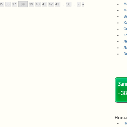
М
35
36
37
38
39
40
41
42
43
...
50
...
»
»
М
В
Х
О
К
Л
Л
Э
+38
Новы
П