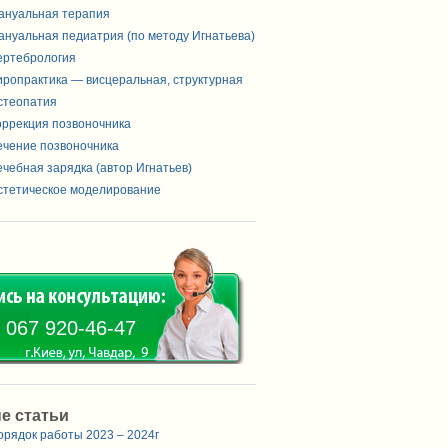
ануальная терапия
ануальная педиатрия (по методу Игнатьева)
ертебрология
иропрактика — висцеральная, структурная
стеопатия
оррекция позвоночника
ечение позвоночника
ечебная зарядка (автор Игнатьев)
стетическое моделирование
 067 920-46-47
е статьи
орядок работы 2023 – 2024г