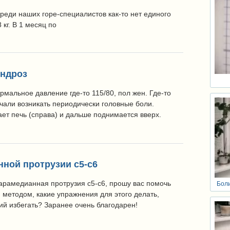
среди наших горе-специалистов как-то нет единого
 кг. В 1 месяц по
ондроз
ормальное давление где-то 115/80, пол жен. Где-то
чали возникать периодически головные боли.
ет печь (справа) и дальше поднимается вверх.
ной протрузии с5-с6
парамедианная протрузия с5-с6, прошу вас помочь
Боли
 методом, какие упражнения для этого делать,
ий избегать? Заранее очень благодарен!