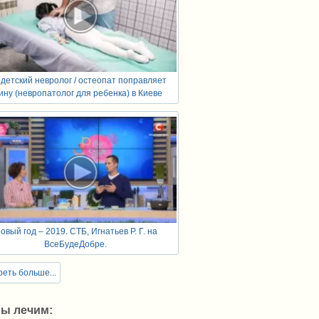
 детский невролог / остеопат поправляет
ину (невропатолог для ребенка) в Киеве
овый год – 2019. СТБ, Игнатьев Р. Г. на
ВсеБудеДобре.
еть больше...
мы лечим: