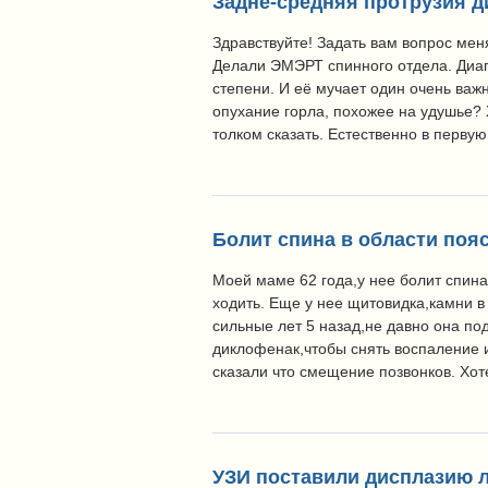
Задне-средняя протрузия ди
Здравствуйте! Задать вам вопрос меня
Делали ЭМЭРТ спинного отдела. Диагн
степени. И её мучает один очень важ
опухание горла, похожее на удушье? 
толком сказать. Естественно в первую
Болит спина в области поя
Моей маме 62 года,у нее болит спина
ходить. Еще у нее щитовидка,камни 
сильные лет 5 назад,не давно она по
диклофенак,чтобы снять воспаление 
сказали что смещение позвонков. Хот
УЗИ поставили дисплазию л