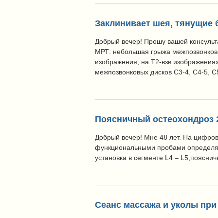
Заклинивает шея, тянущие б
Добрый вечер! Прошу вашей консульт
МРТ: небольшая грыжа межпозвонково
изображения, на Т2-взв.изображения
межпозвонковых дисков С3-4, С4-5, С
Поясничный остеохондроз 2
Добрый вечер! Мне 48 лет. На цифро
функциональными пробами определяет
установка в сегменте L4 – L5,поясни
Сеанс массажа и уколы при