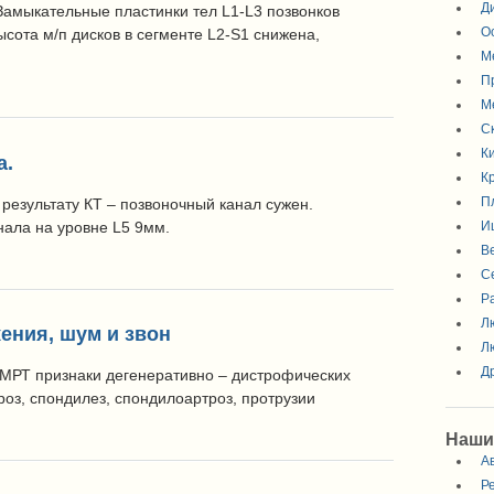
Д
Замыкательные пластинки тел L1-L3 позвонков
О
та м/п дисков в сегменте L2-S1 снижена,
М
П
М
С
К
а.
К
П
 результату КТ – позвоночный канал сужен.
И
нала на уровне L5 9мм.
В
С
Р
Л
ения, шум и звон
Л
Д
 МРТ признаки дегенеративно – дистрофических
оз, спондилез, спондилоартроз, протрузии
Наши
А
Р