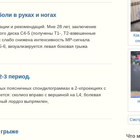
оли в руках и ногах
ации и рекомендаций. Мне 28 лет, заключение
го диска С4-5 (получены Т1-, Т2-взвешенные
Как
х слабо снижена интенсивность МР-сигнала
сп
5-6, визуализируется левая боковая грыжа
-3 период.
вых поясничных спондилограммах в 2-хпроекциях с
ся: сколиоз вправо с вершиной на L4; болевая
чный лордоз выпрямлен,
Н
Смотр
 грыже
Что 