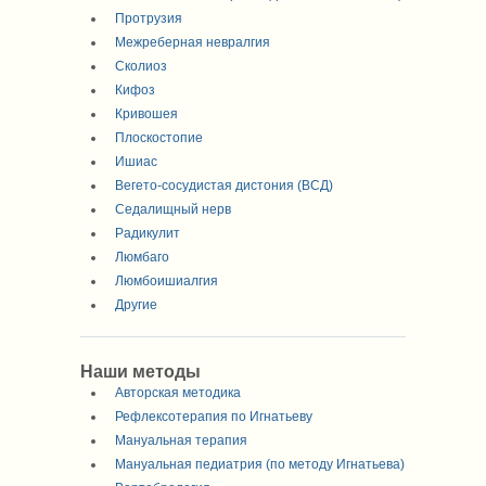
Протрузия
Межреберная невралгия
Сколиоз
Кифоз
Кривошея
Плоскостопие
Ишиас
Вегето-сосудистая дистония (ВСД)
Седалищный нерв
Радикулит
Люмбаго
Люмбоишиалгия
Другие
Наши методы
Авторская методика
Рефлексотерапия по Игнатьеву
Мануальная терапия
Мануальная педиатрия (по методу Игнатьева)