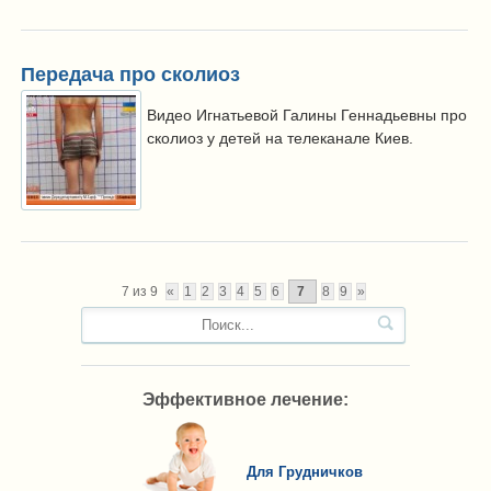
Передача про сколиоз
Видео Игнатьевой Галины Геннадьевны про
сколиоз у детей на телеканале Киев.
7 из 9
«
1
2
3
4
5
6
7
8
9
»
Эффективное лечение:
Для Грудничков