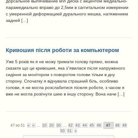
дорсальное выпячивание м\п диска с акцентом медиально-
парамедиально вправо до 2,5мм в саггитальном измерении
с умеренной деформацией дурального мешка, натяжением
задней […]
Кривошия після роботи за компьютером
Уже 5 років як я не можу тримати голову прямо, можна
сказати що це кривошия, яка з”явилася після напруженого
сидіння за монітором з поворотом голови тільки в дну
сторону. Спочатку я відчувала страшний біль, особливо
голови, я не могла розслабитися пісмля роботи, з часом я
вже не могла розігнути шию в іншу сторону. Вона наче […]
47 из 51
«
«
...
10
20
30
...
42
43
44
45
46
47
48
49
50
51
»