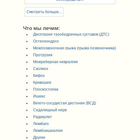
Смотреть больше...
Что мы лечим:
Дисплазия тазобедренных суставов (ДТС)
Остеохондроз
Межпозвоночная грыжа (грыжа позвоночника)
Протрузия
Межреберная невралгия
Сколиоз
Кифоз
Кривошея
Плоскостопие
Ишиас
Вегето-сосудистая дистония (ВСД)
Седалищный нерв
Радикулит
Люмбаго
Люмбоишиалгия
Другие