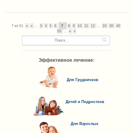
7 из 51
«
«
...
3
4
5
6
7
8
9
10
11
12
...
20
30
40
50
...
»
»
Эффективное лечение:
Для Грудничков
Детей и Подростков
Для Взрослых