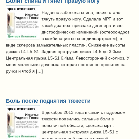
Болит спина и тянет правую ногу
Недавно заболела спина, после стало
тянуть правую ногу. Сделала МРТ и вот
какой диагноз: признаки дегенеративно-
дистрофических изменений (остеохондроз
в комбинации со спондилоартрозом), в
виде склероза замыкательных пластин. Снижение высоты
дисков L4-L5-S1. Задняя протрузия диска L4-5 до 3.0мм.
Центральная грыжа L5-S1 6.4мм. Левосторонний сколиоз. У
меня маленькая доченька которая постоянно просится на
ручки и чтоб я […]
Боль после поднятия тяжести
В декабре 2013 года в связи с подъемом
тяжести появились сильные боли в
поясничной области, сделала мрт :
центральная экструзия диска L5-S1 с
латерализацией влево и нижней