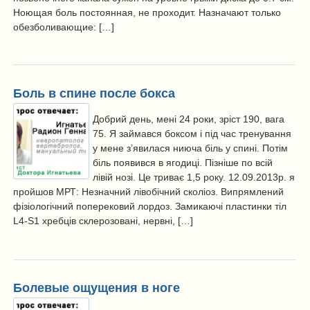
Ноющая боль постоянная, не проходит. Назначают только
обезболивающие: […]
Боль в спине после бокса
Добрий день, мені 24 роки, зріст 190, вага
75. Я займався боксом і під час тренування
у мене з’явилася ниюча біль у спині. Потім
біль появився в ягодиці. Пізніше по всій
лівій нозі. Це триває 1,5 року. 12.09.2013р. я
пройшов МРТ: Незначний лівобічний сколіоз. Випрямлений
фізіологічний поперековий лордоз. Замикаючі пластинки тіл
L4-S1 хребців склерозовані, нервні, […]
Болевые ощущения в ноге