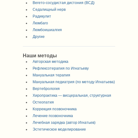
Вегето-сосудистая дистония (ВСД)
Седалищный нерв
Радикулит
Люмбаго
Люмбоишиалгия
Другие
Наши методы
Авторская методика
Рефлексотерапия по Игнатьеву
Мануальная терапия
Мануальная педиатрия (по методу Игнатьева)
Вертебрология
Хиропрактика — висцеральная, структурная
Остеопатия
Коррекция позвоночника
Лечение позвоночника
Лечебная зарядка (автор Игнатьев)
Эстетическое моделирование