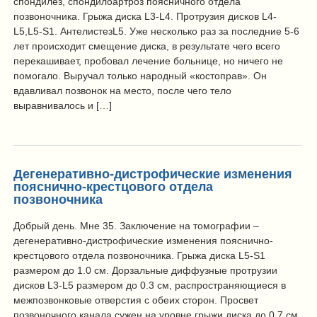
спондилез, спондилоартроз поясничного отдела
позвоночника. Грыжа диска L3-L4. Протрузия дисков L4-
L5,L5-S1. АнтелистезL5. Уже несколько раз за последние 5-6
лет происходит смещение диска, в результате чего всего
перекашивает, пробовал лечение больнице, но ничего не
помогало. Выручал только народный «костоправ». Он
вдавливал позвонок на место, после чего тело
выравнивалось и […]
Дегенеративно-дистрофические изменения
пояснично-крестцового отдела
позвоночника
Добрый день. Мне 35. Заключение на томографии –
дегенеративно-дистрофические изменения пояснично-
крестцового отдела позвоночника. Грыжа диска L5-S1
размером до 1.0 см. Дорзальные диффузные протрузии
дисков L3-L5 размером до 0.3 см, распространяющиеся в
межпозвонковые отверстия с обеих сторон. Просвет
позвоночного канала сужен на уровне грыжи диска до 0.7 см.