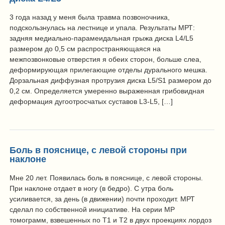
3 года назад у меня была травма позвоночника,
подскользнулась на лестнице и упала. Результаты МРТ:
задняя медиально-парамеидальная грыжа диска L4/L5
размером до 0,5 см распространяющаяся на
межпозвонковые отверстия я обеих сторон, больше слеа,
деформирующая прилегающие отделы дурального мешка.
Дорзальная диффузная протрузия диска L5/S1 размером до
0,2 см. Определяется умеренно выраженная грибовидная
деформация дугоотросчатых суставов L3-L5, […]
Боль в пояснице, с левой стороны при
наклоне
Мне 20 лет. Появилась боль в пояснице, с левой стороны.
При наклоне отдает в ногу (в бедро). С утра боль
усиливается, за день (в движении) почти проходит. МРТ
сделал по собственной инициативе. На серии МР
томограмм, взвешенных по Т1 и Т2 в двух проекциях лордоз