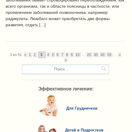
заболевания бывает спровоцировано переохлаждением, как
всего организма, так и области поясницы в частности, или
проявлением заболеваний позвоночника, например
радикулита. Люмбаго может приобретать две формы
развития, отдать […]
3 из 51
«
1
2
3
4
5
6
7
8
9
10
...
20
30
40
50
...
»
»
Эффективное лечение:
Для Грудничков
Детей и Подростков