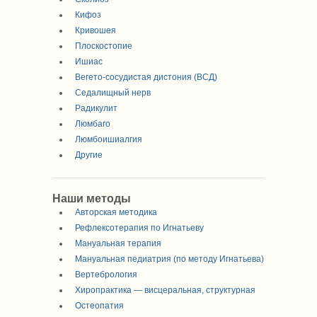
Кифоз
Кривошея
Плоскостопие
Ишиас
Вегето-сосудистая дистония (ВСД)
Седалищный нерв
Радикулит
Люмбаго
Люмбоишиалгия
Другие
Наши методы
Авторская методика
Рефлексотерапия по Игнатьеву
Мануальная терапия
Мануальная педиатрия (по методу Игнатьева)
Вертебрология
Хиропрактика — висцеральная, структурная
Остеопатия